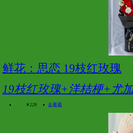
鲜花：思恋 19枝红玫瑰
19枝红玫瑰+洋桔梗+尤
￥229
去看看