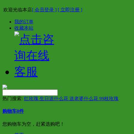
欢迎光临本店
[ 会员登录 ]
[ 立即注册 ]
我的订单
收藏本站
热门搜索:
红玫瑰 生日送什么花 送老婆什么花 99枝玫瑰
购物车
0
件
您购物车为空，赶紧选购吧！