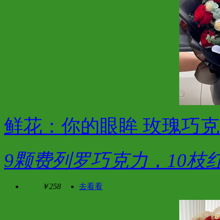
鲜花：你的眼眸 玫瑰巧
9颗费列罗巧克力，10枝
￥258
去看看