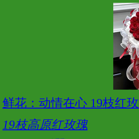
鲜花：动情在心 19枝红
19枝高原红玫瑰