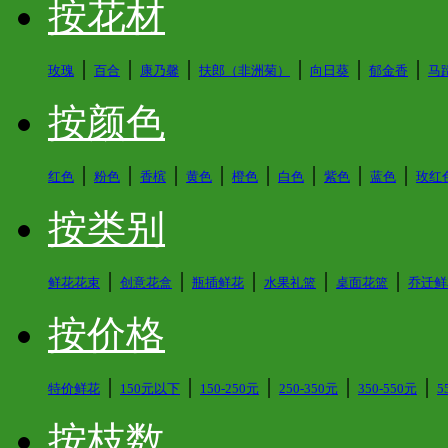
按花材
│
│
│
│
│
│
玫瑰
百合
康乃馨
扶郎（非洲菊）
向日葵
郁金香
马
按颜色
│
│
│
│
│
│
│
│
红色
粉色
香槟
黄色
橙色
白色
紫色
蓝色
玫红
按类别
│
│
│
│
│
鲜花花束
创意花盒
瓶插鲜花
水果礼篮
桌面花篮
乔迁鲜
按价格
│
│
│
│
│
特价鲜花
150元以下
150-250元
250-350元
350-550元
5
按枝数