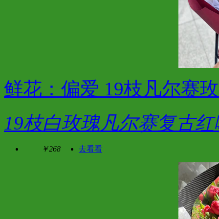
鲜花：偏爱 19枝凡尔赛
19枝白玫瑰凡尔赛复古红
￥268
去看看