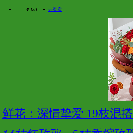
￥328
去看看
鲜花：深情挚爱 19枝混搭