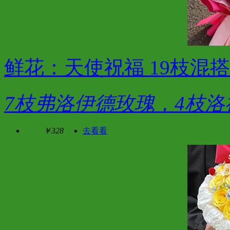
鲜花：天使祝福 19枝混搭
7枝弗洛伊德玫瑰，4枝洛
￥328
去看看