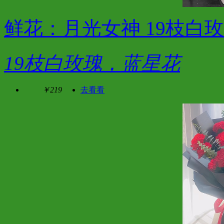
鲜花：月光女神 19枝白
19枝白玫瑰，蓝星花
￥219
去看看