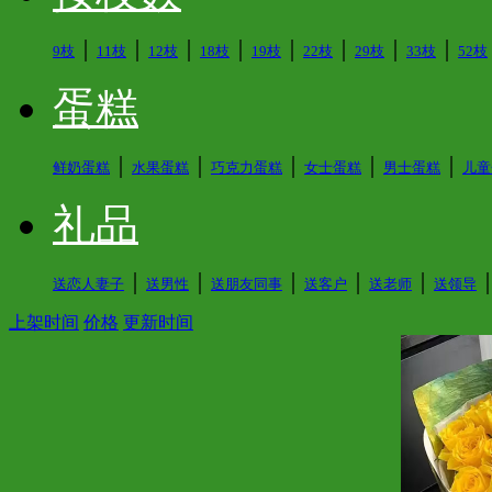
│
│
│
│
│
│
│
│
9枝
11枝
12枝
18枝
19枝
22枝
29枝
33枝
52枝
蛋糕
│
│
│
│
│
鲜奶蛋糕
水果蛋糕
巧克力蛋糕
女士蛋糕
男士蛋糕
儿童
礼品
│
│
│
│
│
送恋人妻子
送男性
送朋友同事
送客户
送老师
送领导
上架时间
价格
更新时间