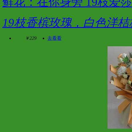
鲜花：在你身旁 19枝爱
19枝香槟玫瑰，白色洋
￥229
去看看