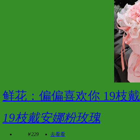
鲜花：偏偏喜欢你 19枝
19枝戴安娜粉玫瑰
￥229
去看看