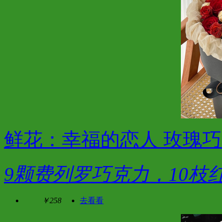
鲜花：幸福的恋人 玫瑰
9颗费列罗巧克力，10枝
￥258
去看看