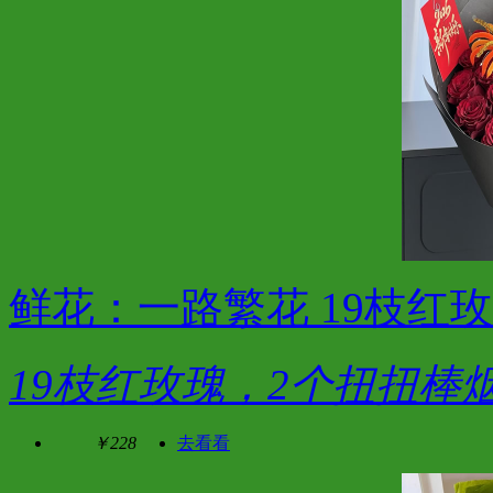
鲜花：一路繁花 19枝红
19枝红玫瑰，2个扭扭棒
￥228
去看看