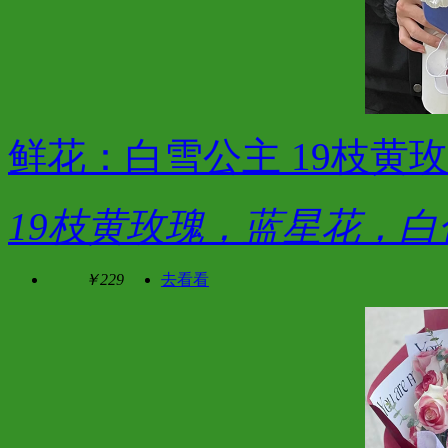
鲜花：白雪公主 19枝黄
19枝黄玫瑰，蓝星花，白
￥229
去看看