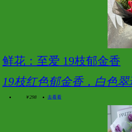
鲜花：至爱 19枝郁金香
19枝红色郁金香，白色翠
￥298
去看看