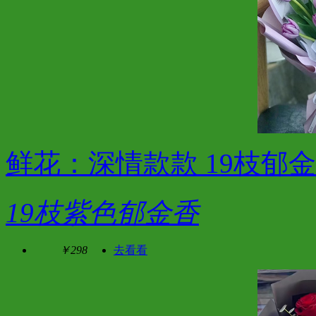
鲜花：深情款款 19枝郁
19枝紫色郁金香
￥298
去看看