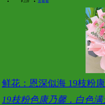
￥228
去看看
鲜花：恩深似海 19枝粉
19枝粉色康乃馨，白色