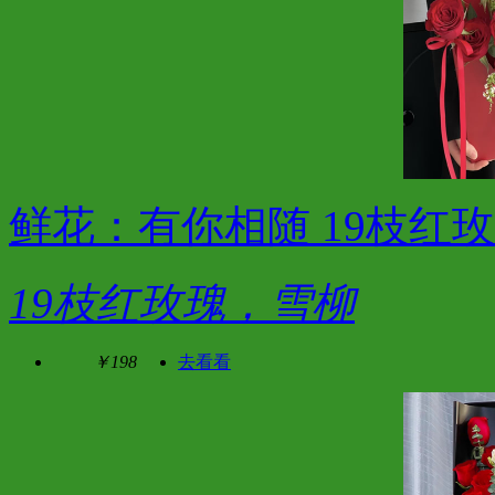
鲜花：有你相随 19枝红
19枝红玫瑰，雪柳
￥198
去看看