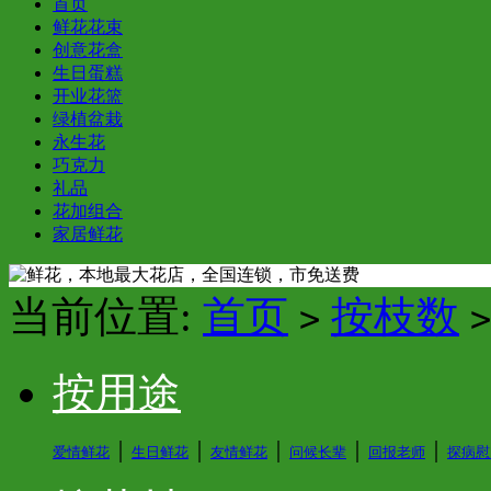
首页
鲜花花束
创意花盒
生日蛋糕
开业花篮
绿植盆栽
永生花
巧克力
礼品
花加组合
家居鲜花
当前位置:
首页
按枝数
>
>
按用途
│
│
│
│
│
爱情鲜花
生日鲜花
友情鲜花
问候长辈
回报老师
探病慰