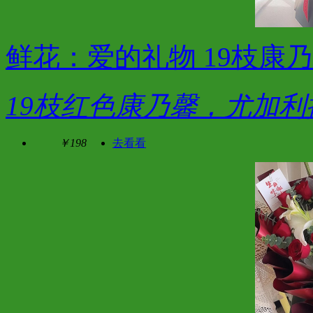
鲜花：爱的礼物 19枝康
19枝红色康乃馨，尤加利
￥198
去看看