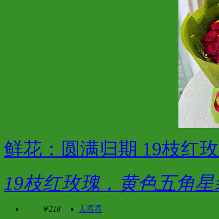
鲜花：圆满归期 19枝红
19枝红玫瑰，黄色五角星
￥218
去看看