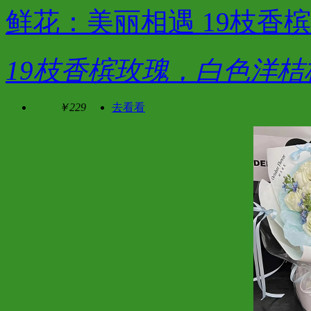
鲜花：美丽相遇 19枝香
19枝香槟玫瑰，白色洋
￥229
去看看