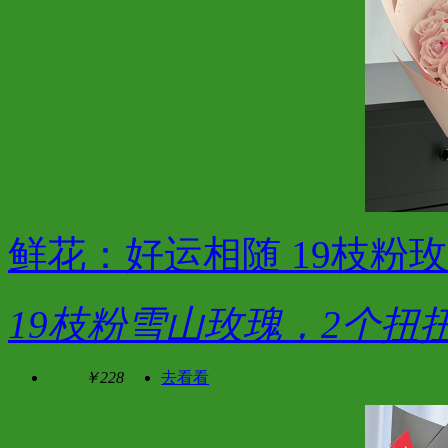
鲜花：好运相随 19枝粉玫
19枝粉雪山玫瑰，2个扭
￥228
去看看