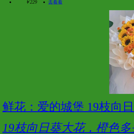
￥229
去看看
鲜花：爱的城堡 19枝向
19枝向日葵大花，橙色多