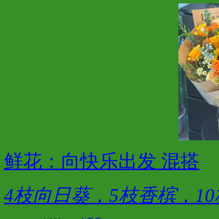
鲜花：向快乐出发 混搭
4枝向日葵，5枝香槟，1