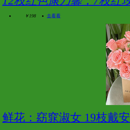
12枝红色康乃馨，7枝红
￥198
去看看
鲜花：窈窕淑女 19枝戴