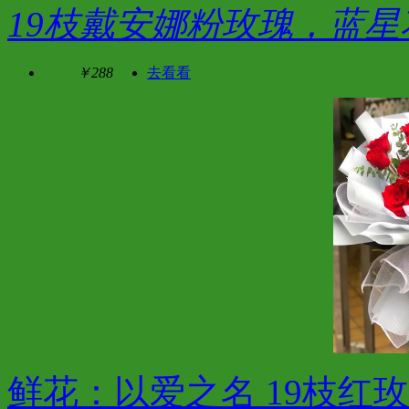
19枝戴安娜粉玫瑰，蓝
￥288
去看看
鲜花：以爱之名 19枝红