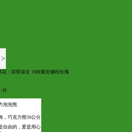
>
鲜花：窈窕淑女 19枝戴安娜粉玫瑰
1
件
力泡泡熊
，巧克力熊50公分
是自由的，爱是用心