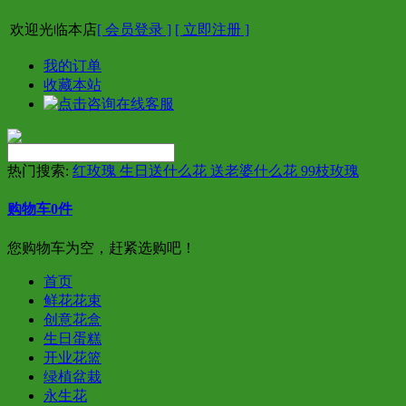
欢迎光临本店
[ 会员登录 ]
[ 立即注册 ]
我的订单
收藏本站
热门搜索:
红玫瑰 生日送什么花 送老婆什么花 99枝玫瑰
购物车
0
件
您购物车为空，赶紧选购吧！
首页
鲜花花束
创意花盒
生日蛋糕
开业花篮
绿植盆栽
永生花