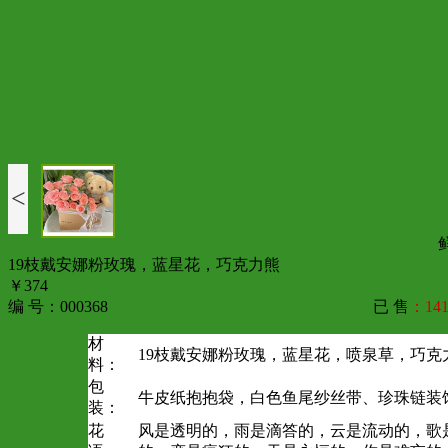
<
19枝戴安娜粉玫瑰，蓝星花，巧克力熊
￥374
编 号：000368
已 售
：141
材
19枝戴安娜粉玫瑰，蓝星花，喷泉草，巧克
料：
包
牛皮纸抱抱袋，白色鱼尾纱丝带、珍珠链装饰
装：
花
风是透明的，雨是滴答的，云是流动的，歌