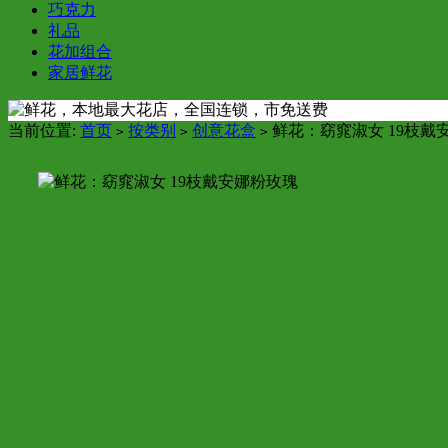
巧克力
礼品
花加组合
家居鲜花
当前位置:
首页
按类别
创意花盒
鲜花：窈窕淑女 19枝戴
>
>
>