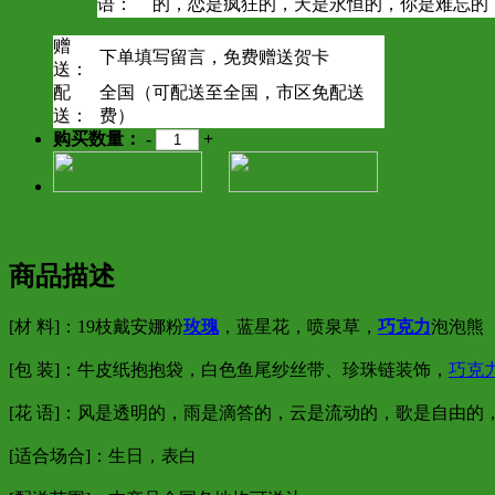
语：
的，恋是疯狂的，天是永恒的，你是难忘的
赠
下单填写留言，免费赠送贺卡
送：
配
全国（可配送至全国，市区免配送
送：
费）
购买数量：
-
+
商品描述
[材 料]：19枝戴安娜粉
玫瑰
，蓝星花，喷泉草，
巧克力
泡泡熊
[包 装]：牛皮纸抱抱袋，白色鱼尾纱丝带、珍珠链装饰，
巧克
[花 语]：风是透明的，雨是滴答的，云是流动的，歌是自由
[适合场合]：生日，表白