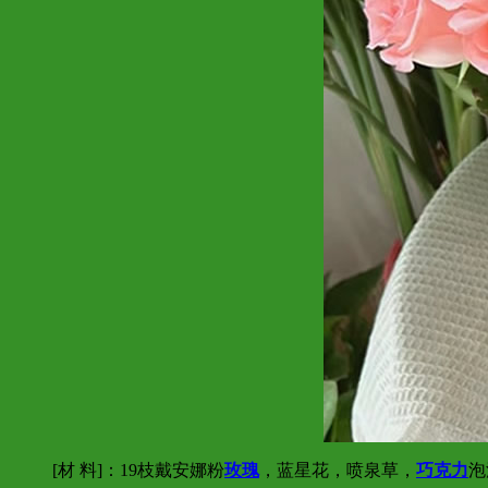
[材 料]：19枝戴安娜粉
玫瑰
，蓝星花，喷泉草，
巧克力
泡