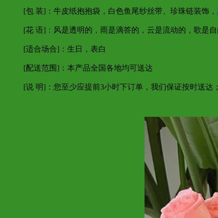
[包 装]：牛皮纸抱抱袋，白色鱼尾纱丝带、珍珠链装饰，
[花 语]：风是透明的，雨是滴答的，云是流动的，歌是
[适合场合]：生日，表白
[配送范围]：本产品全国各地均可送达
[说 明]：您至少应提前3小时下订单，我们保证按时送