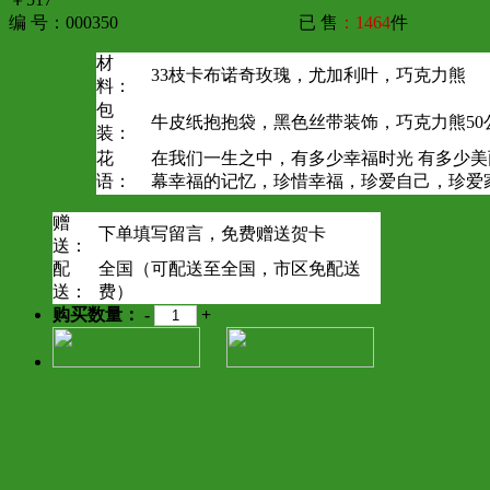
编 号：000350
已 售
：1464
件
材
33枝卡布诺奇玫瑰，尤加利叶，巧克力熊
料：
包
牛皮纸抱抱袋，黑色丝带装饰，巧克力熊50
装：
花
在我们一生之中，有多少幸福时光 有多少
语：
幕幸福的记忆，珍惜幸福，珍爱自己，珍爱
赠
下单填写留言，免费赠送贺卡
送：
配
全国（可配送至全国，市区免配送
送：
费）
购买数量：
-
+