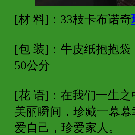
[材 料]：33枝卡布诺奇
[包 装]：牛皮纸抱抱
50公分
[花 语]：在我们一生
美丽瞬间，珍藏一幕幕
爱自己，珍爱家人。