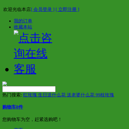
欢迎光临本店
[ 会员登录 ]
[ 立即注册 ]
我的订单
收藏本站
热门搜索:
红玫瑰 生日送什么花 送老婆什么花 99枝玫瑰
购物车
0
件
您购物车为空，赶紧选购吧！