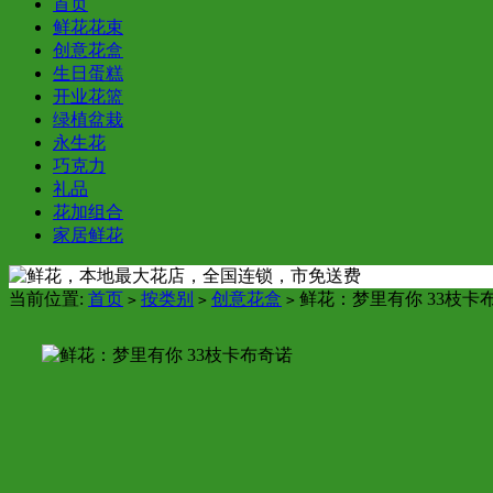
首页
鲜花花束
创意花盒
生日蛋糕
开业花篮
绿植盆栽
永生花
巧克力
礼品
花加组合
家居鲜花
当前位置:
首页
按类别
创意花盒
鲜花：梦里有你 33枝卡
>
>
>