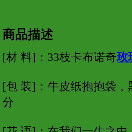
商品描述
[材 料]：33枝卡布诺奇
玫
[包 装]：牛皮纸抱抱袋
分
[花 语]：在我们一生之