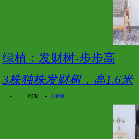
绿植：发财树-步步高
3株独株发财树，高1.6米
￥588
去看看