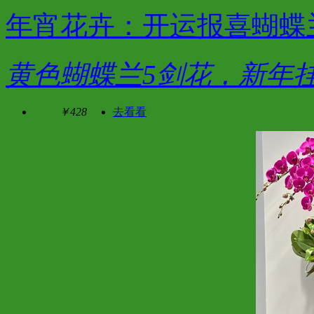
年宵花卉：开运报喜蝴蝶兰
黄色蝴蝶兰5剑花，新年
￥428
去看看