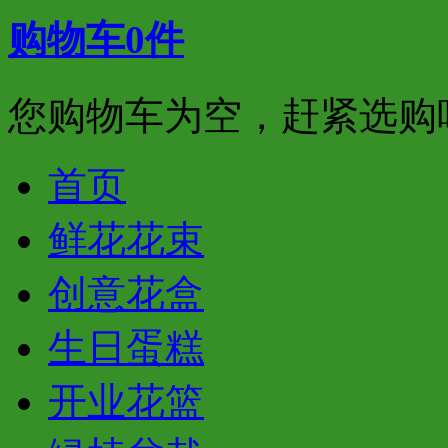
购物车
0
件
您购物车为空，赶紧选购
首页
鲜花花束
创意花盒
生日蛋糕
开业花篮