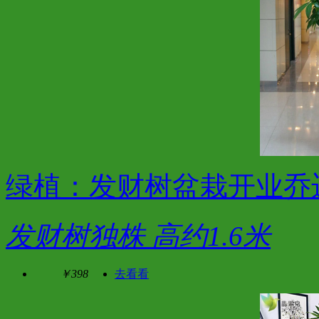
绿植：发财树盆栽开业乔
发财树独株 高约1.6米
￥398
去看看