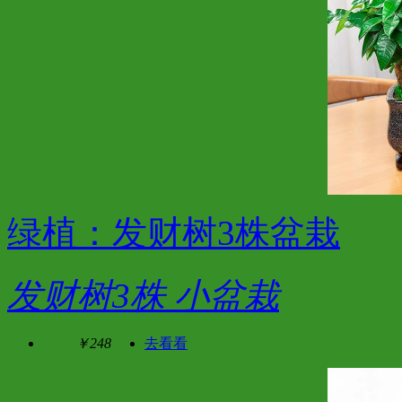
绿植：发财树3株盆栽
发财树3株 小盆栽
￥248
去看看