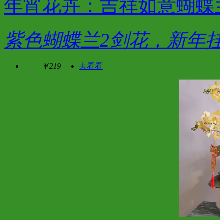
年宵花卉：吉祥如意蝴蝶兰
紫色蝴蝶兰2剑花，新年
￥219
去看看