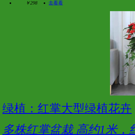
￥298
去看看
绿植：红掌大型绿植花卉
多株红掌盆栽 高约1米，红