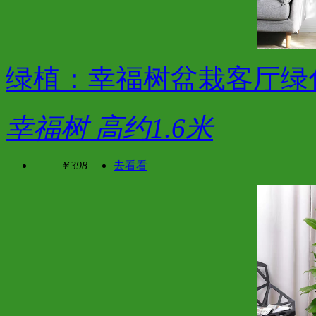
绿植：幸福树盆栽客厅绿
幸福树 高约1.6米
￥398
去看看