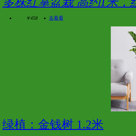
多株红掌盆栽 高约1米，红
￥458
去看看
绿植：金钱树 1.2米