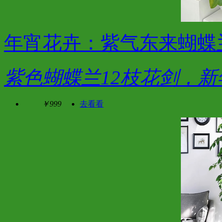
年宵花卉：紫气东来蝴蝶兰
紫色蝴蝶兰12枝花剑，
￥999
去看看