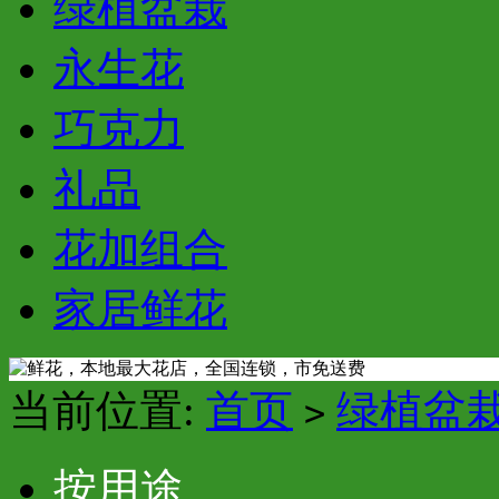
绿植盆栽
永生花
巧克力
礼品
花加组合
家居鲜花
当前位置:
首页
绿植盆
>
按用途