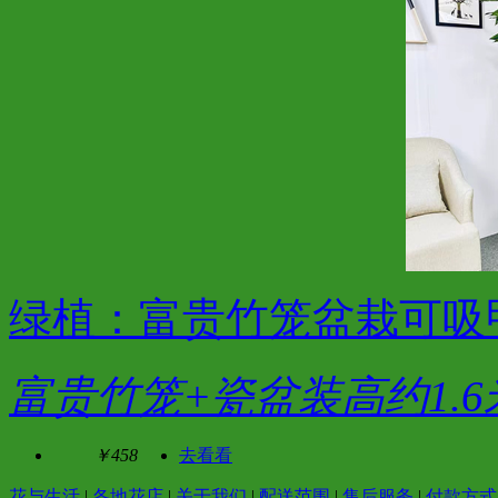
绿植：富贵竹笼盆栽可吸
富贵竹笼+瓷盆装高约1.6
￥458
去看看
花与生活
|
各地花店
|
关于我们
|
配送范围
|
售后服务
|
付款方式