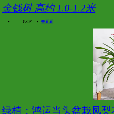
金钱树 高约 1.0-1.2米
￥398
去看看
绿植：鸿运当头盆栽凤梨