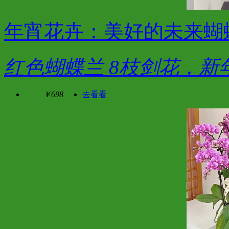
年宵花卉：美好的未来蝴蝶
红色蝴蝶兰 8枝剑花，新
￥698
去看看