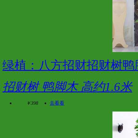
绿植：八方招财招财树鸭
招财树 鸭脚木 高约1.6米
￥398
去看看