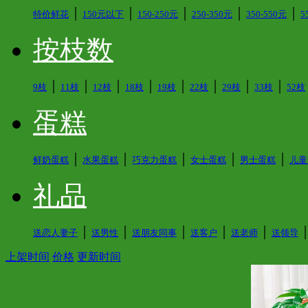
│
│
│
│
│
特价鲜花
150元以下
150-250元
250-350元
350-550元
5
按枝数
│
│
│
│
│
│
│
│
9枝
11枝
12枝
18枝
19枝
22枝
29枝
33枝
52枝
蛋糕
│
│
│
│
│
鲜奶蛋糕
水果蛋糕
巧克力蛋糕
女士蛋糕
男士蛋糕
儿童
礼品
│
│
│
│
│
送恋人妻子
送男性
送朋友同事
送客户
送老师
送领导
上架时间
价格
更新时间