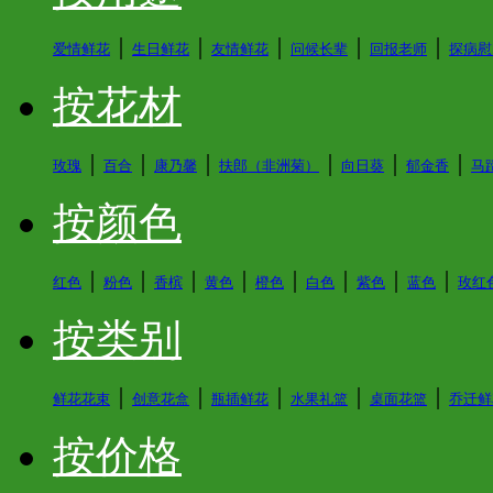
│
│
│
│
│
爱情鲜花
生日鲜花
友情鲜花
问候长辈
回报老师
探病慰
按花材
│
│
│
│
│
│
玫瑰
百合
康乃馨
扶郎（非洲菊）
向日葵
郁金香
马
按颜色
│
│
│
│
│
│
│
│
红色
粉色
香槟
黄色
橙色
白色
紫色
蓝色
玫红
按类别
│
│
│
│
│
鲜花花束
创意花盒
瓶插鲜花
水果礼篮
桌面花篮
乔迁鲜
按价格