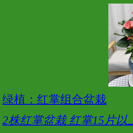
绿植：红掌组合盆栽
2株红掌盆栽 红掌15片以