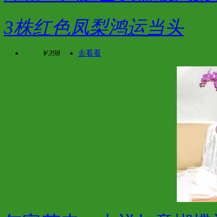
3株红色凤梨鸿运当头
￥398
去看看