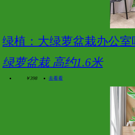
绿植：大绿萝盆栽办公室
绿萝盆栽 高约1.6米
￥398
去看看