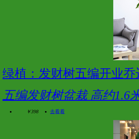
绿植：发财树五编开业乔
五编发财树盆栽 高约1.6
￥398
去看看