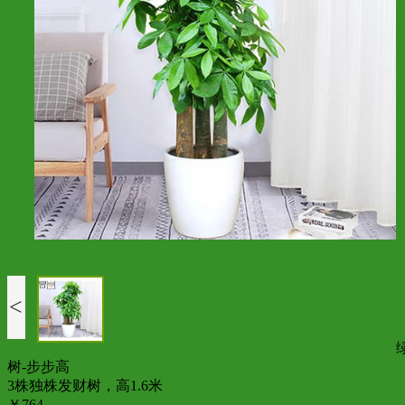
<
树-步步高
3株独株发财树，高1.6米
￥764