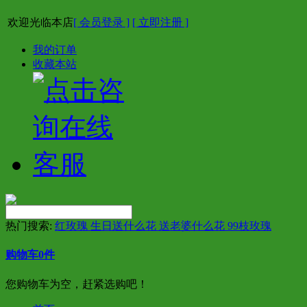
欢迎光临本店
[ 会员登录 ]
[ 立即注册 ]
我的订单
收藏本站
热门搜索:
红玫瑰 生日送什么花 送老婆什么花 99枝玫瑰
购物车
0
件
您购物车为空，赶紧选购吧！