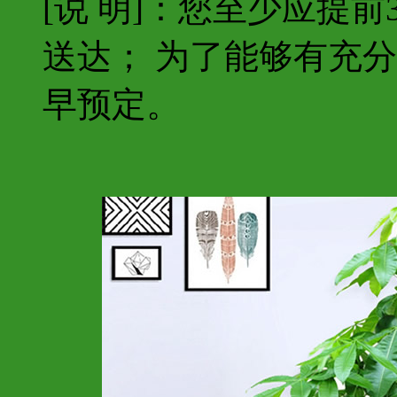
[说 明]：您至少应提
送达； 为了能够有充
早预定。