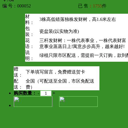
编 号：000052
已 售
：1755
件
材
3株高低错落独株发财树，高1.6米左右
料：
包
瓷盆装(以实物为准)
装：
花
三杆发财树：一株代表事业，一株代表财富
语：
意事业蒸蒸日上!寓意步步高升，越来越好!
说
绿植只限市区配送，需提前一天订购，款到
明：
赠
下单填写留言，免费赠送贺卡
送：
配
全国（可配送至全国，市区免配送
送：
费）
购买数量：
-
+