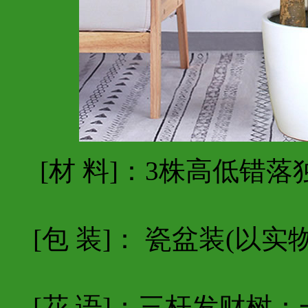
[材 料]：3株高低错落
[包 装]： 瓷盆装(以实
[花 语]：三杆发财树