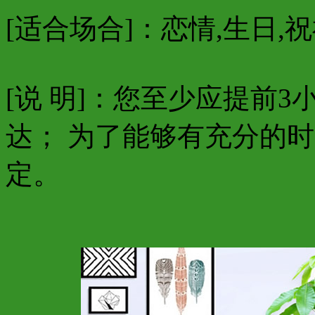
[适合场合]：恋情,生日,祝
[说 明]：您至少应提前
达； 为了能够有充分的
定。