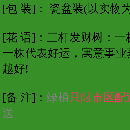
[包 装]： 瓷盆装(以实物
[花 语]：三杆发财树：
一株代表好运，寓意事业
越好!
[备 注]：
绿植
只限市区配
送