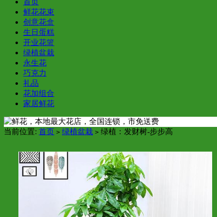
首页
鲜花花束
创意花盒
生日蛋糕
开业花篮
绿植盆栽
永生花
巧克力
礼品
花加组合
家居鲜花
当前位置:
首页
绿植盆栽
绿植：发财树-步步高
>
>