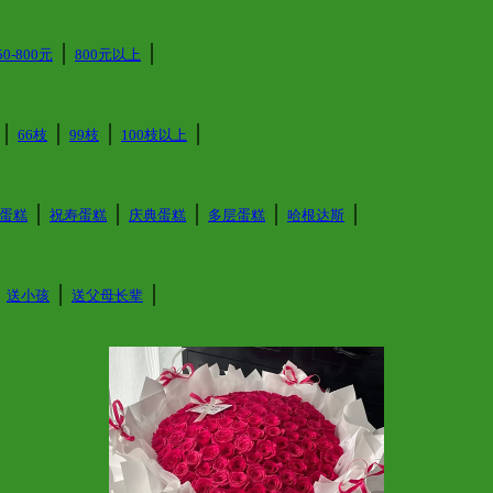
│
│
50-800元
800元以上
│
│
│
│
66枝
99枝
100枝以上
│
│
│
│
│
蛋糕
祝寿蛋糕
庆典蛋糕
多层蛋糕
哈根达斯
│
│
│
送小孩
送父母长辈