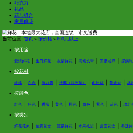
巧克力
礼品
花加组合
家居鲜花
当前位置:
首页
按价格
800元以上
>
>
按用途
│
│
│
│
│
爱情鲜花
生日鲜花
友情鲜花
问候长辈
回报老师
探病慰
按花材
│
│
│
│
│
│
玫瑰
百合
康乃馨
扶郎（非洲菊）
向日葵
郁金香
马
按颜色
│
│
│
│
│
│
│
│
红色
粉色
香槟
黄色
橙色
白色
紫色
蓝色
玫红
按类别
│
│
│
│
│
鲜花花束
创意花盒
瓶插鲜花
水果礼篮
桌面花篮
乔迁鲜