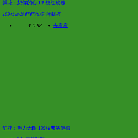
鲜花：想你的心 199枝红玫瑰
199枝高原红红玫瑰 蛋糕塔
￥1588
去看看
鲜花：魅力无限 199枝弗洛伊德