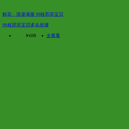
鲜花：浪漫满屋 99枝苏菲宝贝
99枝苏菲宝贝多头玫瑰
￥698
去看看