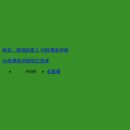
鲜花：致我的爱人 99枝弗洛伊德
99枝弗洛伊德玫红玫瑰
￥698
去看看