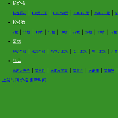
按价格
│
│
│
│
│
特价鲜花
150元以下
150-250元
250-350元
350-550元
5
按枝数
│
│
│
│
│
│
│
│
9枝
11枝
12枝
18枝
19枝
22枝
29枝
33枝
52枝
蛋糕
│
│
│
│
│
鲜奶蛋糕
水果蛋糕
巧克力蛋糕
女士蛋糕
男士蛋糕
儿童
礼品
│
│
│
│
│
送恋人妻子
送男性
送朋友同事
送客户
送老师
送领导
上架时间
价格
更新时间