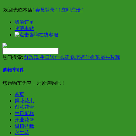
欢迎光临本店
[ 会员登录 ]
[ 立即注册 ]
我的订单
收藏本站
热门搜索:
红玫瑰 生日送什么花 送老婆什么花 99枝玫瑰
购物车
0
件
您购物车为空，赶紧选购吧！
首页
鲜花花束
创意花盒
生日蛋糕
开业花篮
绿植盆栽
永生花