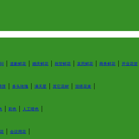
│
│
│
│
│
│
问
道歉鲜花
婚庆鲜花
祝贺鲜花
哀思鲜花
商务鲜花
开业花篮
│
│
│
│
│
蹄莲
多头玫瑰
满天星
其它花材
混搭花束
│
│
│
色
彩色
人工喷色
│
│
花
会议用花