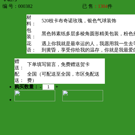
编 号：000382
已 售
：1304
件
材
520枝卡布奇诺玫瑰，银色气球装饰
料：
包
黑色韩素纸多层多棱角圆形精美包装，粉色
装：
花
遇上你我就是最幸运的人，我愿用我一生去
语：
到黄昏，享受你给我的温存，你就是我最爱
赠
下单填写留言，免费赠送贺卡
送：
配
全国（可配送至全国，市区免配送
送：
费）
购买数量：
-
+