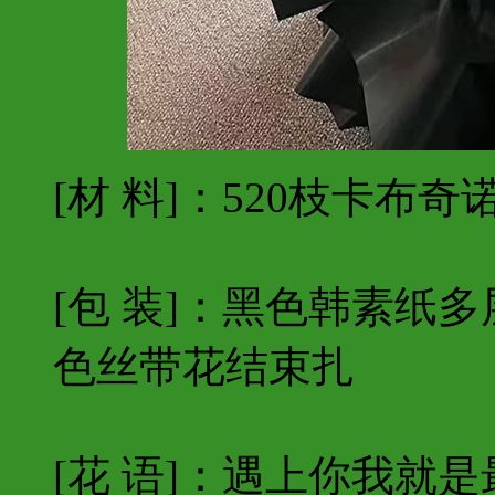
[材 料]：520枝卡布奇
[包 装]：黑色韩素纸
色丝带花结束扎
[花 语]：遇上你我就