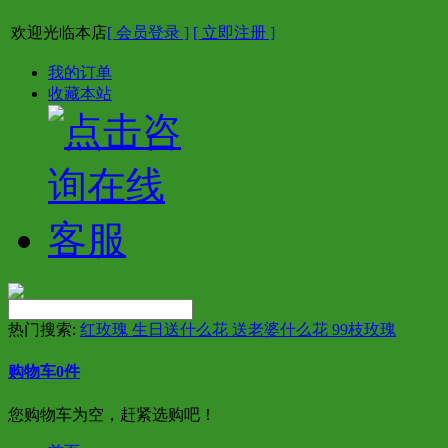
欢迎光临本店
[ 会员登录 ]
[ 立即注册 ]
我的订单
收藏本站
热门搜索:
红玫瑰 生日送什么花 送老婆什么花 99枝玫瑰
购物车
0
件
您购物车为空，赶紧选购吧！