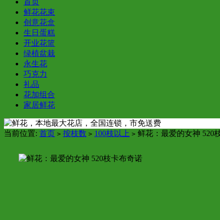
首页
鲜花花束
创意花盒
生日蛋糕
开业花篮
绿植盆栽
永生花
巧克力
礼品
花加组合
家居鲜花
当前位置:
首页
按枝数
100枝以上
鲜花：最爱的女神 520
>
>
>