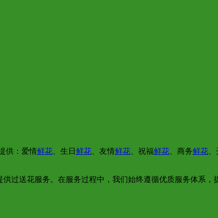
提供：爱情
鲜花
、生日
鲜花
、友情
鲜花
、祝福
鲜花
、商务
鲜花
、
。
提供过送花服务。在服务过程中，我们始终遵循优质服务体系，