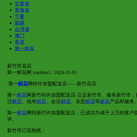
甘肃省
青海省
宁夏
新疆
台湾省
澳门
香港
第一鲜花
新竹市花店
第一鲜花网 xianhua1 / 2024-01-05
第一
鲜花
网特许加盟配送店——新竹花店
第一
鲜花
网新竹特许加盟配送店-立足新竹市、服务新竹市，
迁
鲜花
、祝寿
鲜花
、会议
鲜花
、哀思
鲜花
等
鲜花
产品和服务
第一
鲜花
网特新竹许加盟配送店，已成功为成千上万的客户
评。
新竹市订花热线：