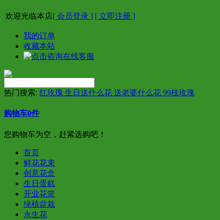
欢迎光临本店
[ 会员登录 ]
[ 立即注册 ]
我的订单
收藏本站
热门搜索:
红玫瑰 生日送什么花 送老婆什么花 99枝玫瑰
购物车
0
件
您购物车为空，赶紧选购吧！
首页
鲜花花束
创意花盒
生日蛋糕
开业花篮
绿植盆栽
永生花