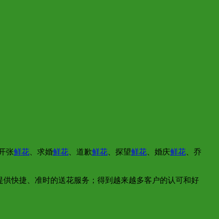
开张
鲜花
、求婚
鲜花
、道歉
鲜花
、探望
鲜花
、婚庆
鲜花
、乔
提供快捷、准时的送花服务；得到越来越多客户的认可和好