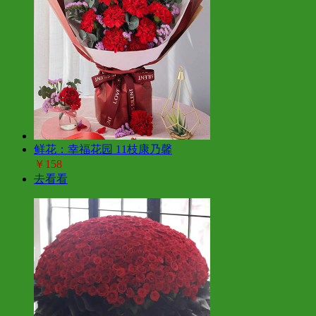
鲜花：幸福花园 11枝康乃馨
￥158
去看看