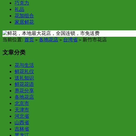
巧克力
礼品
花加组合
家居鲜花
当前位置:
首页
各地花店
台湾省
新竹市花店
>
>
>
文章分类
花与生活
鲜花礼仪
送礼知识
鲜花花语
养花分享
各地花店
北京市
天津市
河北省
山西省
吉林省
黑龙江