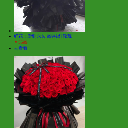
鲜花：爱到永久 999枝红玫瑰
￥5599
去看看