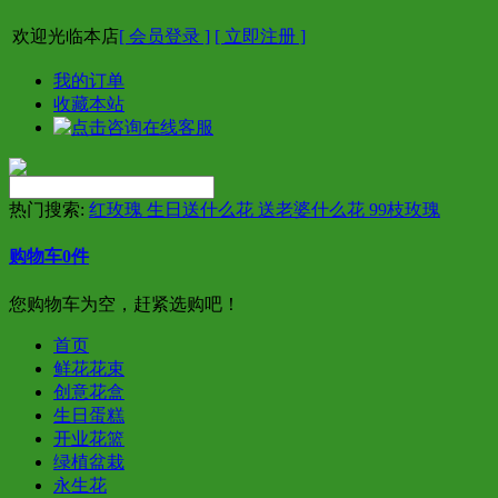
欢迎光临本店
[ 会员登录 ]
[ 立即注册 ]
我的订单
收藏本站
热门搜索:
红玫瑰 生日送什么花 送老婆什么花 99枝玫瑰
购物车
0
件
您购物车为空，赶紧选购吧！
首页
鲜花花束
创意花盒
生日蛋糕
开业花篮
绿植盆栽
永生花