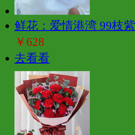
鲜花：爱情港湾 99枝
￥628
去看看