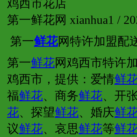
鸡西市花店
第一鲜花网 xianhua1 / 202
第一
鲜花
网特许加盟配
第一
鲜花
网鸡西市特许加
鸡西市，提供：爱情
鲜
福
鲜花
、商务
鲜花
、开
花
、探望
鲜花
、婚庆
鲜
议
鲜花
、哀思
鲜花
等
鲜