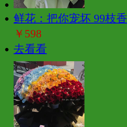
鲜花：把你宠坏 99枝
￥598
去看看