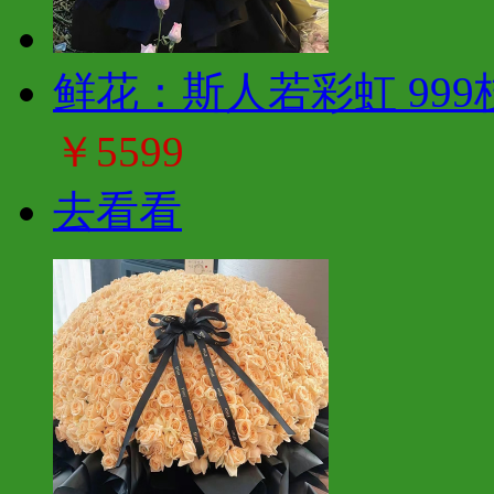
鲜花：斯人若彩虹 999
￥5599
去看看