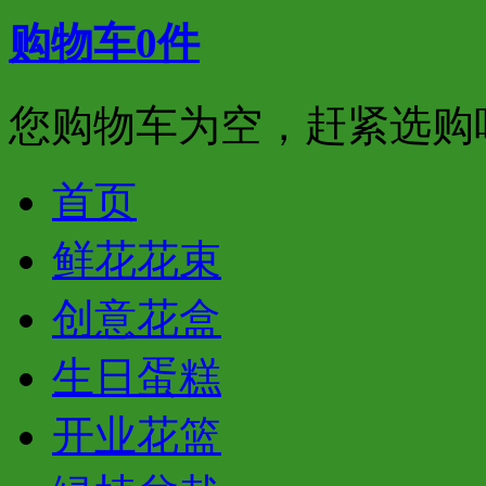
购物车
0
件
您购物车为空，赶紧选购
首页
鲜花花束
创意花盒
生日蛋糕
开业花篮