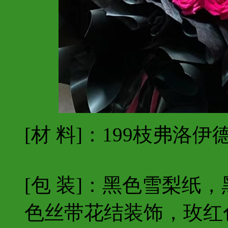
[材 料]：199枝弗洛伊
[包 装]：黑色雪梨纸
色丝带花结装饰，玫红