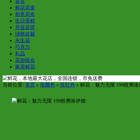
首页
鲜花花束
创意花盒
生日蛋糕
开业花篮
绿植盆栽
永生花
巧克力
礼品
花加组合
家居鲜花
当前位置:
首页
按颜色
玫红色
鲜花：魅力无限 199枝弗洛
>
>
>