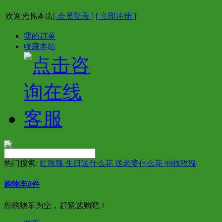
欢迎光临本店
[ 会员登录 ]
[ 立即注册 ]
我的订单
收藏本站
热门搜索:
红玫瑰 生日送什么花 送老婆什么花 99枝玫瑰
购物车
0
件
您购物车为空，赶紧选购吧！