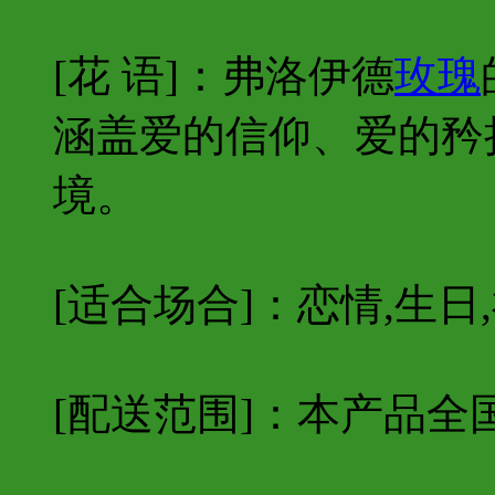
[花 语]：弗洛伊德
玫瑰
涵盖爱的信仰、爱的矜
境。
[适合场合]：恋情,生日,
[配送范围]：本产品全