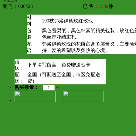
编 号：000428
已 售
：1539
件
材
199枝弗洛伊德玫红玫瑰
料：
包
黑色雪梨纸，黑色韩素纸精美包装，玫红色
装：
色丝带花结束扎
花
弗洛伊德玫瑰的花语富含多层含义，主要涵
语：
持、爱的希望以及炙热的心境。
赠
下单填写留言，免费赠送贺卡
送：
配
全国（可配送至全国，市区免配送
送：
费）
购买数量：
-
+