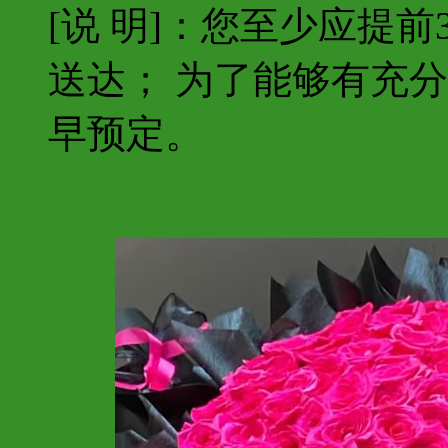
[说 明]：您至少应提
送达； 为了能够有充
早预定。