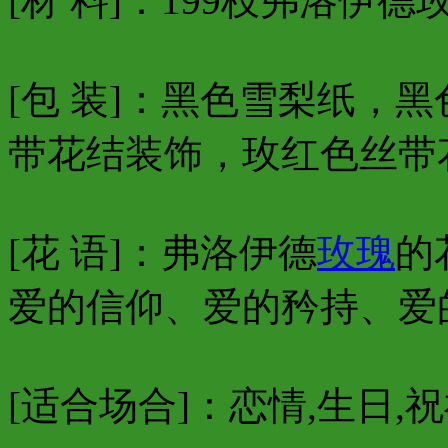
[材 料]：199枝弗洛伊德
[包 装]：黑色雪梨纸，
带花结装饰，玫红色丝带
[花 语]：弗洛伊德
玫瑰
的
爱的信仰、爱的矜持、爱
[适合场合]：恋情,生日,祝