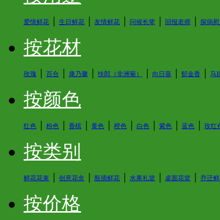
│
│
│
│
│
爱情鲜花
生日鲜花
友情鲜花
问候长辈
回报老师
探病慰
按花材
│
│
│
│
│
│
玫瑰
百合
康乃馨
扶郎（非洲菊）
向日葵
郁金香
马
按颜色
│
│
│
│
│
│
│
│
红色
粉色
香槟
黄色
橙色
白色
紫色
蓝色
玫红
按类别
│
│
│
│
│
鲜花花束
创意花盒
瓶插鲜花
水果礼篮
桌面花篮
乔迁鲜
按价格