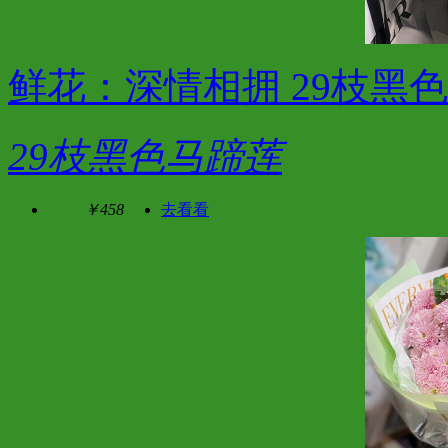
鲜花：深情相拥 29枝黑
29枝黑色马蹄莲
￥458
去看看