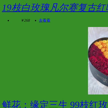
19枝白玫瑰凡尔赛复古红
￥268
去看看
鲜花：缘定三生 99枝红