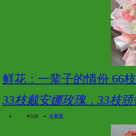
鲜花：一辈子的情份 66
33枝戴安娜玫瑰，33枝
￥528
去看看