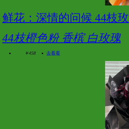
鲜花：深情的问候 44枝
44枝橙色粉 香槟 白玫瑰
￥458
去看看