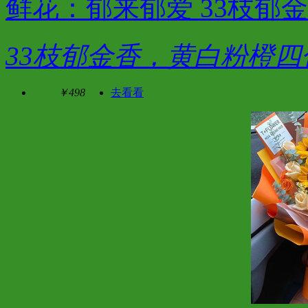
鲜花：郁来郁爱 33枝郁
33枝郁金香，黄白粉橙四
￥498
去看看