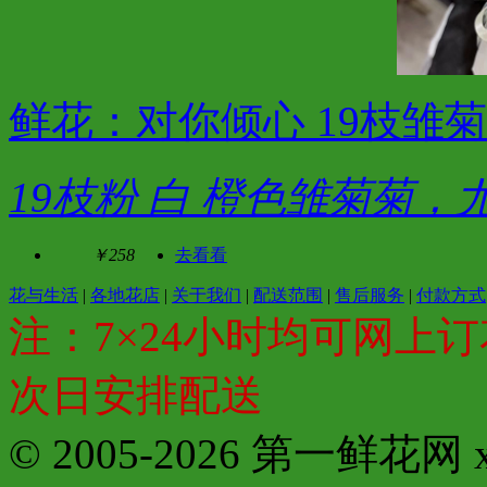
鲜花：对你倾心 19枝雏菊
19枝粉 白 橙色雏菊菊，
￥258
去看看
花与生活
|
各地花店
|
关于我们
|
配送范围
|
售后服务
|
付款方式
注：7×24小时均可网上订
次日安排配送
© 2005-2026 第一鲜花