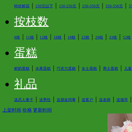
│
│
│
│
│
特价鲜花
150元以下
150-250元
250-350元
350-550元
5
按枝数
│
│
│
│
│
│
│
│
9枝
11枝
12枝
18枝
19枝
22枝
29枝
33枝
52枝
蛋糕
│
│
│
│
│
鲜奶蛋糕
水果蛋糕
巧克力蛋糕
女士蛋糕
男士蛋糕
儿童
礼品
│
│
│
│
│
送恋人妻子
送男性
送朋友同事
送客户
送老师
送领导
上架时间
价格
更新时间