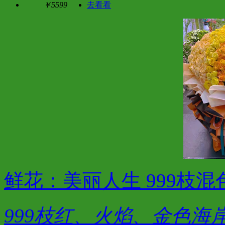
￥5599
去看看
鲜花：美丽人生 999枝混
999枝红、火焰、金色海