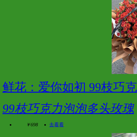
鲜花：爱你如初 99枝巧
99枝巧克力泡泡多头玫瑰
￥698
去看看