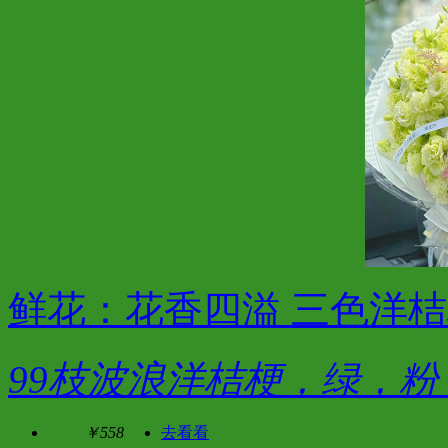
鲜花：花香四溢 三色洋
99枝波浪洋桔梗，绿，
￥558
去看看