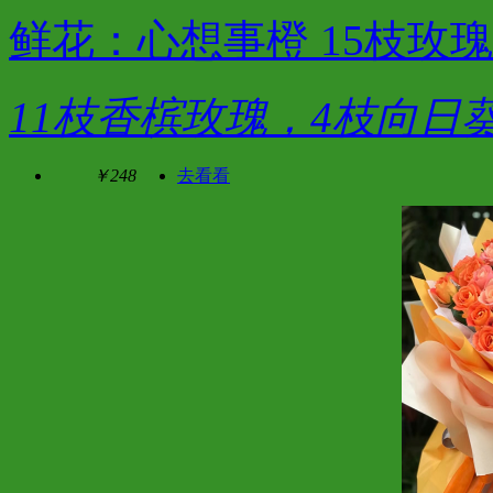
鲜花：心想事橙 15枝玫
11枝香槟玫瑰，4枝向日
￥248
去看看