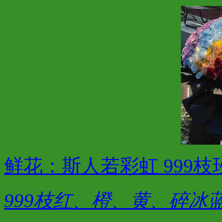
鲜花：斯人若彩虹 999枝
999枝红、橙、黄、碎冰