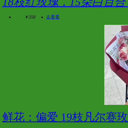
18枝红玫瑰，15朵白百
￥358
去看看
鲜花：偏爱 19枝凡尔赛