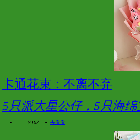
卡通花束：不离不弃
5只派大星公仔，5只海绵
￥168
去看看