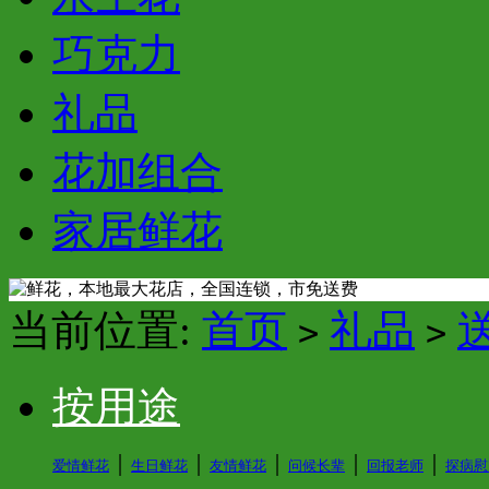
巧克力
礼品
花加组合
家居鲜花
当前位置:
首页
礼品
>
>
按用途
│
│
│
│
│
爱情鲜花
生日鲜花
友情鲜花
问候长辈
回报老师
探病慰