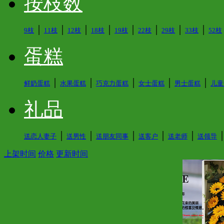
按枝数
│
│
│
│
│
│
│
│
9枝
11枝
12枝
18枝
19枝
22枝
29枝
33枝
52枝
蛋糕
│
│
│
│
│
鲜奶蛋糕
水果蛋糕
巧克力蛋糕
女士蛋糕
男士蛋糕
儿童
礼品
│
│
│
│
│
送恋人妻子
送男性
送朋友同事
送客户
送老师
送领导
上架时间
价格
更新时间