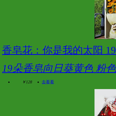
香皂花：你是我的太阳 1
19朵香皂向日葵黄色 粉色
￥128
去看看