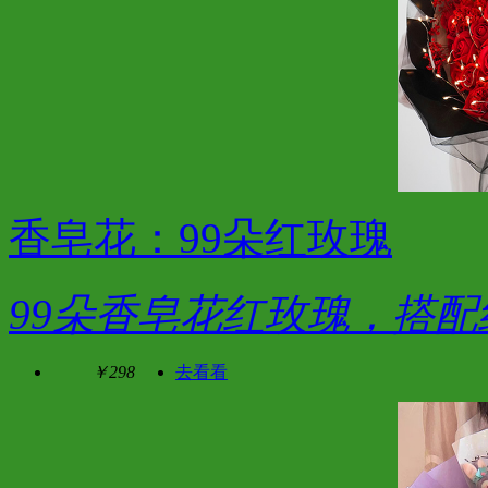
香皂花：99朵红玫瑰
99朵香皂花红玫瑰，搭
￥298
去看看