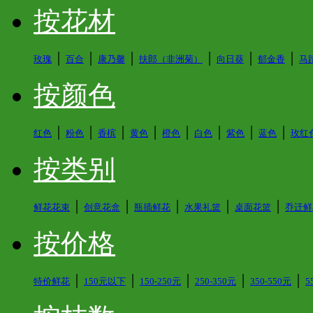
按花材
│
│
│
│
│
│
玫瑰
百合
康乃馨
扶郎（非洲菊）
向日葵
郁金香
马
按颜色
│
│
│
│
│
│
│
│
红色
粉色
香槟
黄色
橙色
白色
紫色
蓝色
玫红
按类别
│
│
│
│
│
鲜花花束
创意花盒
瓶插鲜花
水果礼篮
桌面花篮
乔迁鲜
按价格
│
│
│
│
│
特价鲜花
150元以下
150-250元
250-350元
350-550元
5