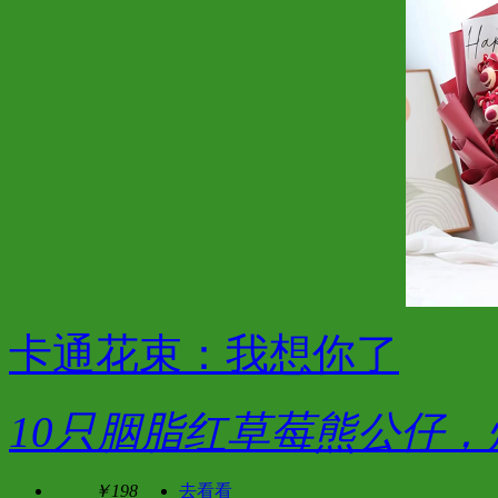
卡通花束：我想你了
10只胭脂红草莓熊公仔，
￥198
去看看