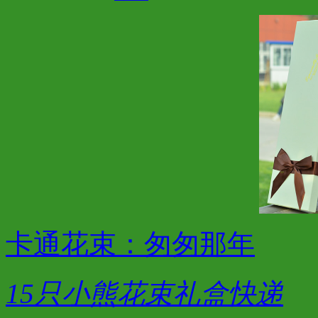
卡通花束：匆匆那年
15只小熊花束礼盒快递