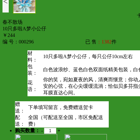
<
春不散场
10只多啦A梦小公仔
￥244
编 号：000296
已 售
：1382
件
材
10只多啦A梦小公仔，每只公仔10cm左右
料：
包
白色波浪纱、蓝色白色双面纸精美包装，白
装：
你的笑，宛如夏夜的风，清爽而惬意；你动
花
安的心弦，在心尖缓缓流淌；恰似贝多芬指
语：
耳膜直达心间。
赠
下单填写留言，免费赠送贺卡
送：
配
全国（可配送至全国，市区免配送
送：
费）
购买数量：
-
+