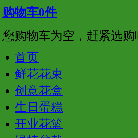
购物车
0
件
您购物车为空，赶紧选购
首页
鲜花花束
创意花盒
生日蛋糕
开业花篮