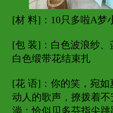
[材 料]：10只多啦A梦
[包 装]：白色波浪纱
白色缎带花结束扎
[花 语]：你的笑，宛
动人的歌声，撩拨着不
淌；恰似贝多芬指尖跳