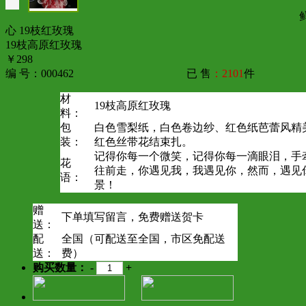
心 19枝红玫瑰
19枝高原红玫瑰
￥298
编 号：000462
已 售
：2101
件
材
19枝高原红玫瑰
料：
包
白色雪梨纸，白色卷边纱、红色纸芭蕾风精
装：
红色丝带花结束扎。
记得你每一个微笑，记得你每一滴眼泪，手
花
往前走，你遇见我，我遇见你，然而，遇见
语：
景！
赠
下单填写留言，免费赠送贺卡
送：
配
全国（可配送至全国，市区免配送
送：
费）
购买数量：
-
+