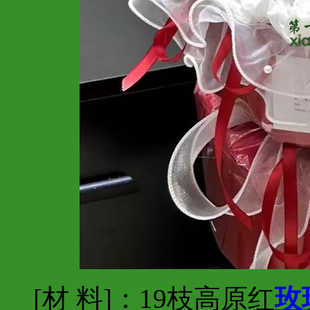
[材 料]：19枝高原红
玫