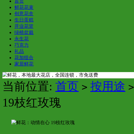
首页
鲜花花束
创意花盒
生日蛋糕
开业花篮
绿植盆栽
永生花
巧克力
礼品
花加组合
家居鲜花
当前位置:
首页
按用途
>
>
19枝红玫瑰