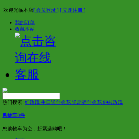
欢迎光临本店
[ 会员登录 ]
[ 立即注册 ]
我的订单
收藏本站
热门搜索:
红玫瑰 生日送什么花 送老婆什么花 99枝玫瑰
购物车
0
件
您购物车为空，赶紧选购吧！