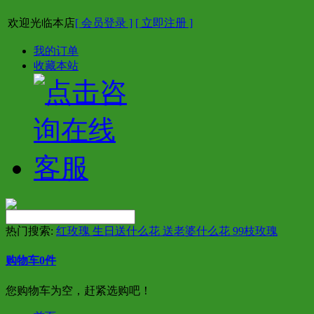
欢迎光临本店
[ 会员登录 ]
[ 立即注册 ]
我的订单
收藏本站
热门搜索:
红玫瑰 生日送什么花 送老婆什么花 99枝玫瑰
购物车
0
件
您购物车为空，赶紧选购吧！