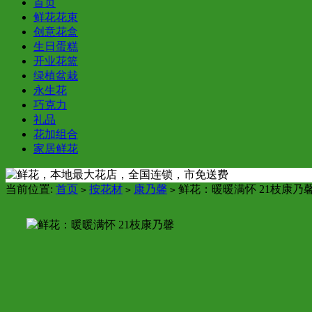
首页
鲜花花束
创意花盒
生日蛋糕
开业花篮
绿植盆栽
永生花
巧克力
礼品
花加组合
家居鲜花
当前位置:
首页
按花材
康乃馨
鲜花：暖暖满怀 21枝康乃
>
>
>