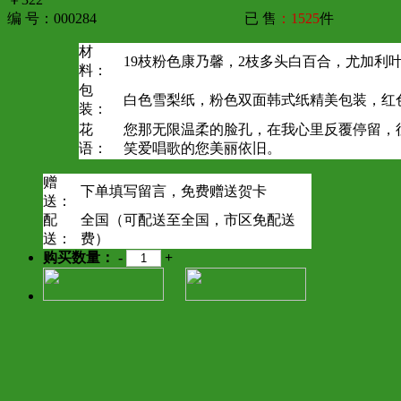
编 号：000284
已 售
：1525
件
材
19枝粉色康乃馨，2枝多头白百合，尤加利
料：
包
白色雪梨纸，粉色双面韩式纸精美包装，红
装：
花
您那无限温柔的脸孔，在我心里反覆停留，
语：
笑爱唱歌的您美丽依旧。
赠
下单填写留言，免费赠送贺卡
送：
配
全国（可配送至全国，市区免配送
送：
费）
购买数量：
-
+