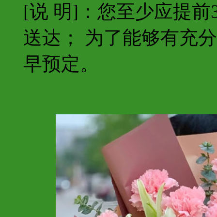
[说 明]：您至少应提
送达； 为了能够有充
早预定。