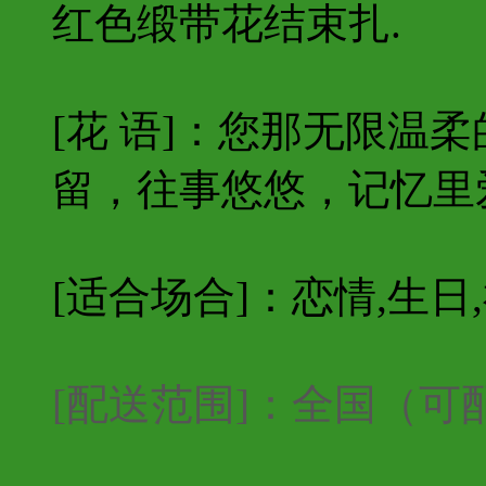
红色缎带花结束扎.
[花 语]：您那无限温
留，往事悠悠，记忆里
[适合场合]：恋情,生日
[配送范围]：全国（