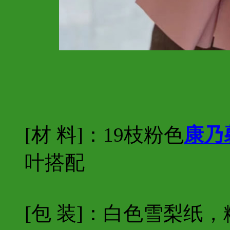
[材 料]：19枝粉色
康乃
叶搭配
[包 装]：白色雪梨纸