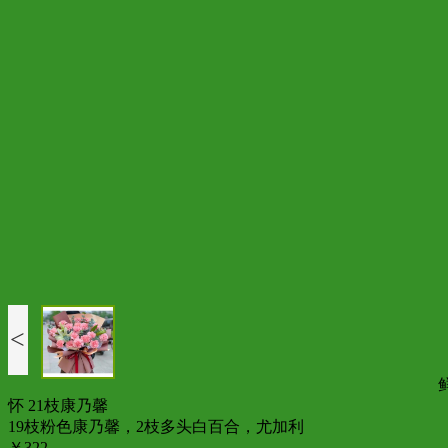
<
怀 21枝康乃馨
19枝粉色康乃馨，2枝多头白百合，尤加利
￥322