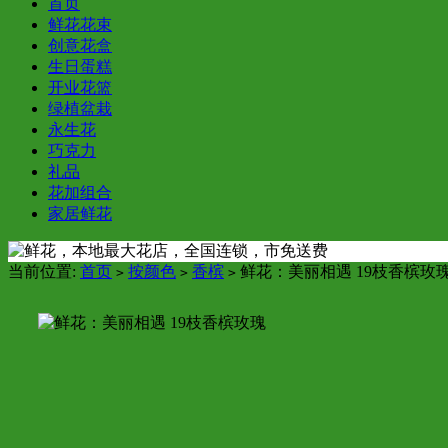
首页
鲜花花束
创意花盒
生日蛋糕
开业花篮
绿植盆栽
永生花
巧克力
礼品
花加组合
家居鲜花
当前位置:
首页
按颜色
香槟
鲜花：美丽相遇 19枝香槟玫
>
>
>