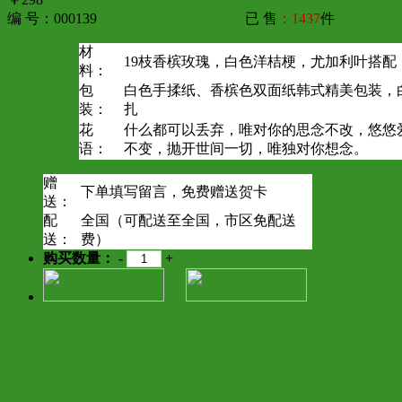
编 号：000139
已 售
：1437
件
材
19枝香槟玫瑰，白色洋桔梗，尤加利叶搭配
料：
包
白色手揉纸、香槟色双面纸韩式精美包装，
装：
扎
花
什么都可以丢弃，唯对你的思念不改，悠悠
语：
不变，抛开世间一切，唯独对你想念。
赠
下单填写留言，免费赠送贺卡
送：
配
全国（可配送至全国，市区免配送
送：
费）
购买数量：
-
+