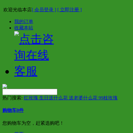
欢迎光临本店
[ 会员登录 ]
[ 立即注册 ]
我的订单
收藏本站
热门搜索:
红玫瑰 生日送什么花 送老婆什么花 99枝玫瑰
购物车
0
件
您购物车为空，赶紧选购吧！