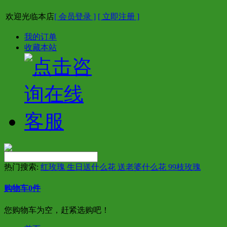
欢迎光临本店
[ 会员登录 ]
[ 立即注册 ]
我的订单
收藏本站
热门搜索:
红玫瑰 生日送什么花 送老婆什么花 99枝玫瑰
购物车
0
件
您购物车为空，赶紧选购吧！