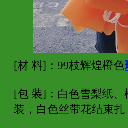
[材 料]：99枝辉煌橙色
[包 装]：白色雪梨纸
装，白色丝带花结束扎