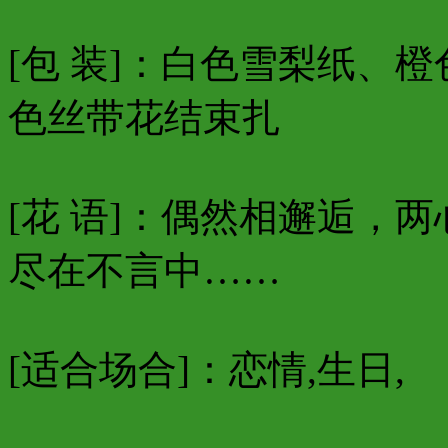
[包 装]：白色雪梨纸、
色丝带花结束扎
[花 语]：偶然相邂逅，
尽在不言中……
[适合场合]：恋情,生日,