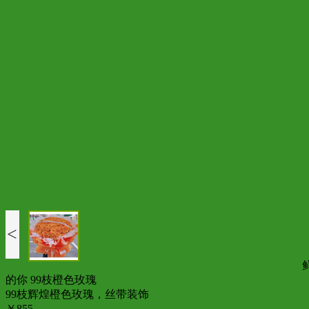
<
的你 99枝橙色玫瑰
99枝辉煌橙色玫瑰，丝带装饰
￥855