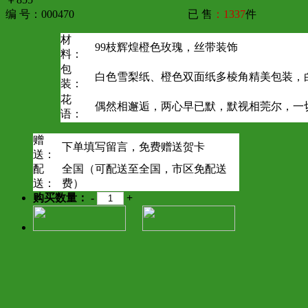
编 号：000470
已 售
：1337
件
材
99枝辉煌橙色玫瑰，丝带装饰
料：
包
白色雪梨纸、橙色双面纸多棱角精美包装，
装：
花
偶然相邂逅，两心早已默，默视相莞尔，一
语：
赠
下单填写留言，免费赠送贺卡
送：
配
全国（可配送至全国，市区免配送
送：
费）
购买数量：
-
+