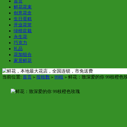
首页
鲜花花束
创意花盒
生日蛋糕
开业花篮
绿植盆栽
永生花
巧克力
礼品
花加组合
家居鲜花
当前位置:
首页
按枝数
99枝
鲜花：致深爱的你 99枝橙色
>
>
>