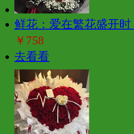
鲜花：爱在繁花盛开时 
￥758
去看看