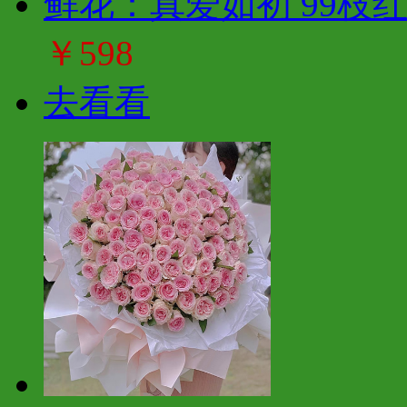
鲜花：真爱如初 99枝
￥598
去看看