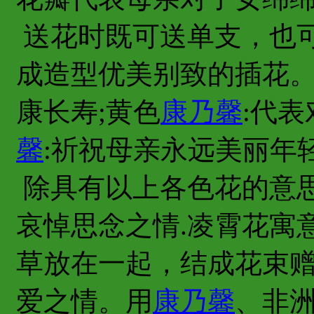
送花时既可送单支，也
成造型优美别致的插花
康长寿;黄色
康乃馨
:代
馨
:祈祝母亲永远美丽年轻
除具有以上各色花的意
哀悼思念之情.凌霄花寓
草放在一起，结成花束
爱之情。用
康乃馨
、非