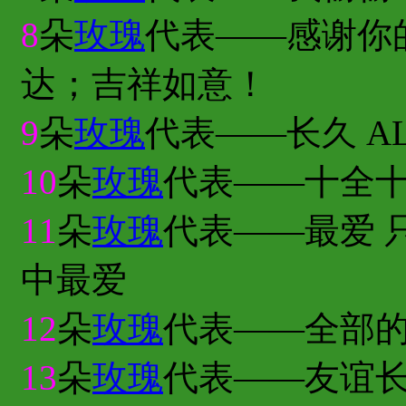
8
朵
玫瑰
代表——感谢你
达；吉祥如意！
9
朵
玫瑰
代表——长久 A
10
朵
玫瑰
代表——十全
11
朵
玫瑰
代表——最爱 
中最爱
12
朵
玫瑰
代表——全部
13
朵
玫瑰
代表——友谊