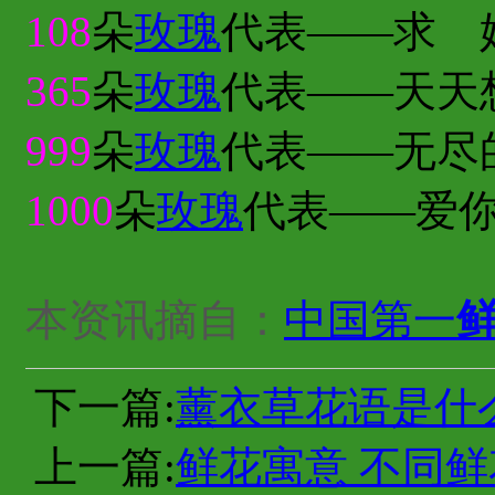
108
朵
玫瑰
代表——求 
365
朵
玫瑰
代表——天天
999
朵
玫瑰
代表——无尽
1000
朵
玫瑰
代表——爱
本资讯摘自：
中国第一
下一篇:
薰衣草花语是什
上一篇:
鲜花寓意 不同