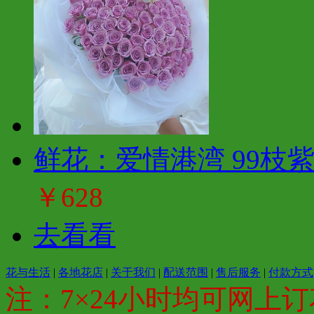
鲜花：爱情港湾 99枝
￥628
去看看
花与生活
|
各地花店
|
关于我们
|
配送范围
|
售后服务
|
付款方式
注：7×24小时均可网上订