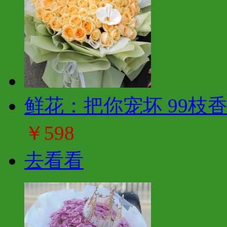
鲜花：把你宠坏 99枝
￥598
去看看