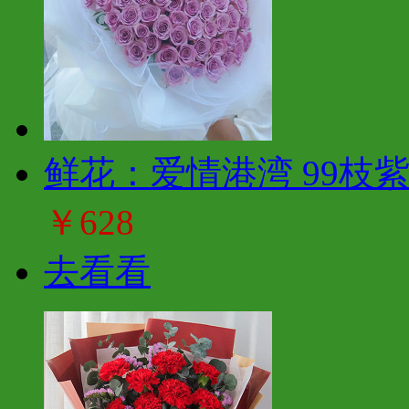
鲜花：爱情港湾 99枝
￥628
去看看