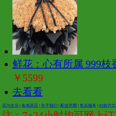
鲜花：心有所属 999
￥5599
去看看
花与生活
|
各地花店
|
关于我们
|
配送范围
|
售后服务
|
付款方式
注：7×24小时均可网上订