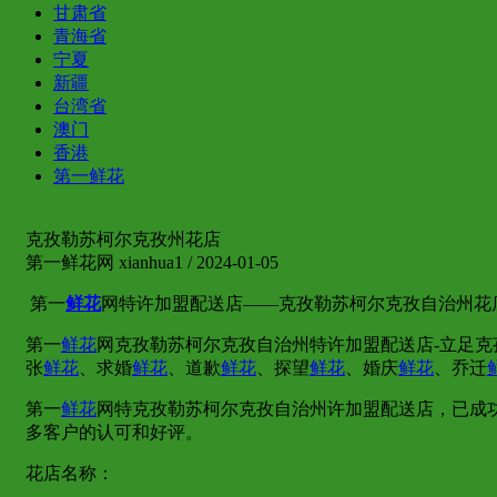
甘肃省
青海省
宁夏
新疆
台湾省
澳门
香港
第一鲜花
克孜勒苏柯尔克孜州花店
第一鲜花网 xianhua1 / 2024-01-05
第一
鲜花
网特许加盟配送店——克孜勒苏柯尔克孜自治州花
第一
鲜花
网克孜勒苏柯尔克孜自治州特许加盟配送店-立足
张
鲜花
、求婚
鲜花
、道歉
鲜花
、探望
鲜花
、婚庆
鲜花
、乔迁
第一
鲜花
网特克孜勒苏柯尔克孜自治州许加盟配送店，已成
多客户的认可和好评。
花店名称：