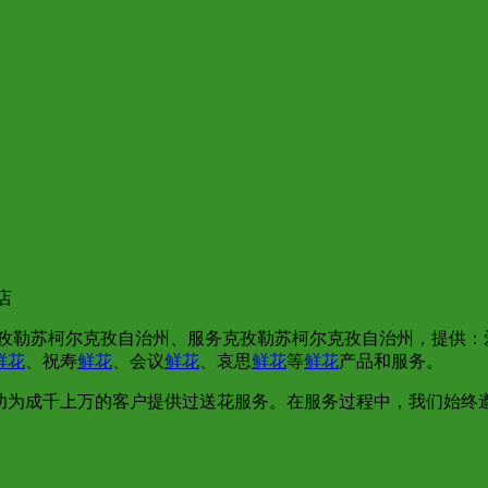
店
克孜勒苏柯尔克孜自治州、服务克孜勒苏柯尔克孜自治州，提供：
鲜花
、祝寿
鲜花
、会议
鲜花
、哀思
鲜花
等
鲜花
产品和服务。
功为成千上万的客户提供过送花服务。在服务过程中，我们始终