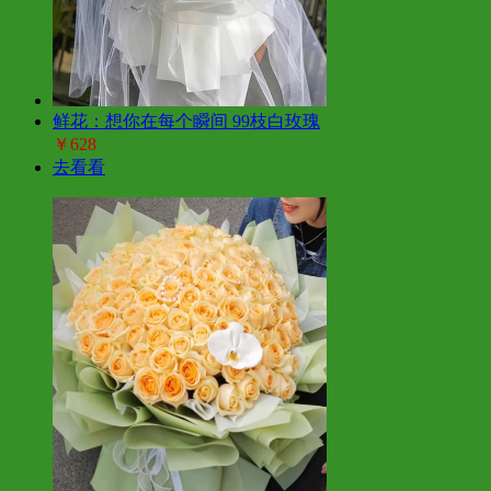
鲜花：想你在每个瞬间 99枝白玫瑰
￥628
去看看