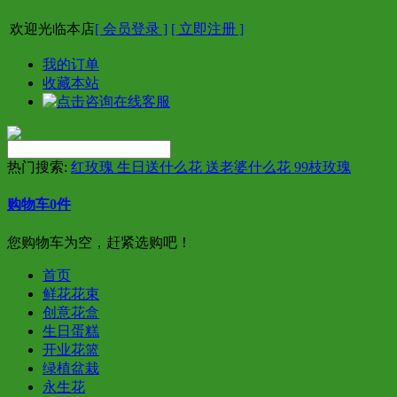
欢迎光临本店
[ 会员登录 ]
[ 立即注册 ]
我的订单
收藏本站
热门搜索:
红玫瑰 生日送什么花 送老婆什么花 99枝玫瑰
购物车
0
件
您购物车为空，赶紧选购吧！
首页
鲜花花束
创意花盒
生日蛋糕
开业花篮
绿植盆栽
永生花