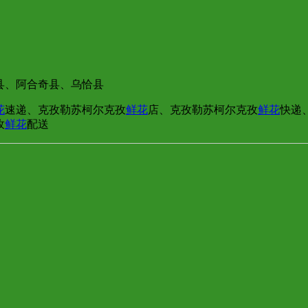
县、阿合奇县、乌恰县
花
速递、克孜勒苏柯尔克孜
鲜花
店、克孜勒苏柯尔克孜
鲜花
快递
孜
鲜花
配送