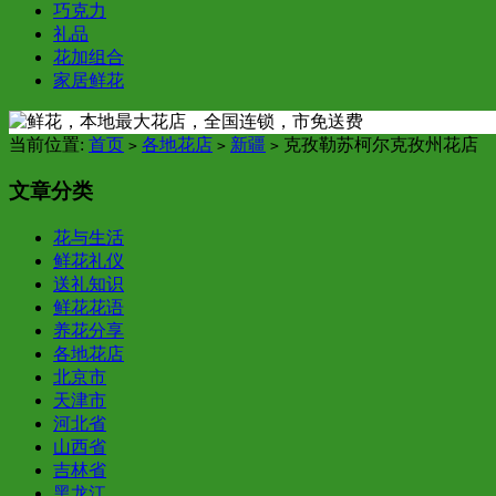
巧克力
礼品
花加组合
家居鲜花
当前位置:
首页
各地花店
新疆
克孜勒苏柯尔克孜州花店
>
>
>
文章分类
花与生活
鲜花礼仪
送礼知识
鲜花花语
养花分享
各地花店
北京市
天津市
河北省
山西省
吉林省
黑龙江