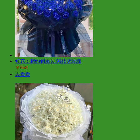
鲜花：相约到永久 99枝蓝玫瑰
￥658
去看看