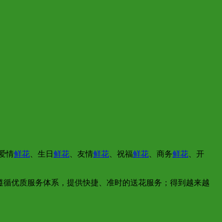
爱情
鲜花
、生日
鲜花
、友情
鲜花
、祝福
鲜花
、商务
鲜花
、开
遵循优质服务体系，提供快捷、准时的送花服务；得到越来越