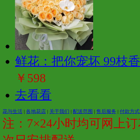
鲜花：把你宠坏 99枝
￥598
去看看
花与生活
|
各地花店
|
关于我们
|
配送范围
|
售后服务
|
付款方式
注：7×24小时均可网上订