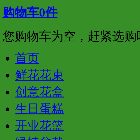
购物车
0
件
您购物车为空，赶紧选购
首页
鲜花花束
创意花盒
生日蛋糕
开业花篮