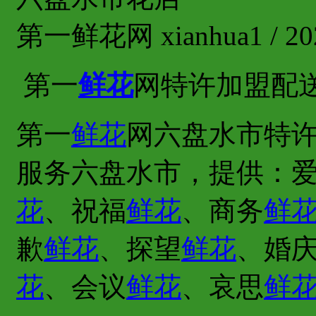
第一鲜花网 xianhua1 / 202
第一
鲜花
网特许加盟配
第一
鲜花
网六盘水市特许
服务六盘水市，提供：
花
、祝福
鲜花
、商务
鲜
歉
鲜花
、探望
鲜花
、婚
花
、会议
鲜花
、哀思
鲜