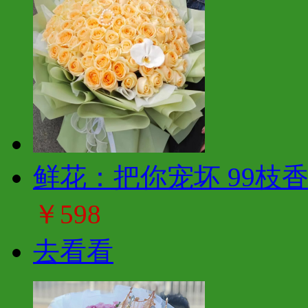
鲜花：把你宠坏 99枝
￥598
去看看