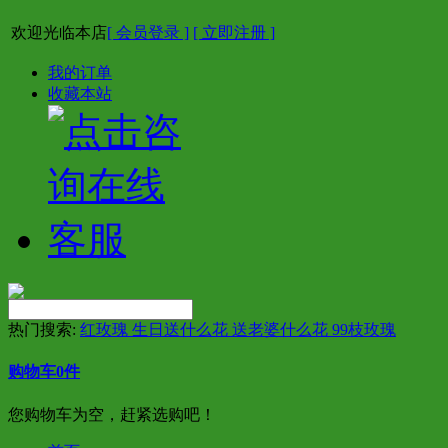
欢迎光临本店
[ 会员登录 ]
[ 立即注册 ]
我的订单
收藏本站
热门搜索:
红玫瑰 生日送什么花 送老婆什么花 99枝玫瑰
购物车
0
件
您购物车为空，赶紧选购吧！