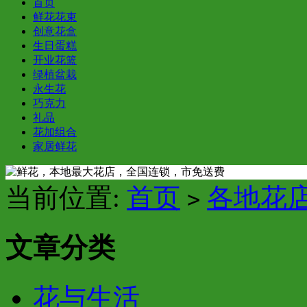
首页
鲜花花束
创意花盒
生日蛋糕
开业花篮
绿植盆栽
永生花
巧克力
礼品
花加组合
家居鲜花
当前位置:
首页
各地花
>
文章分类
花与生活