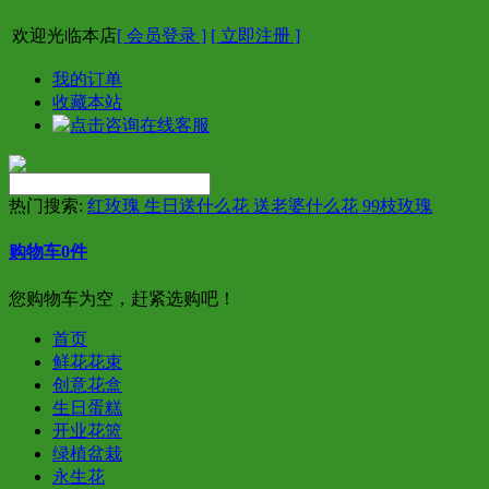
欢迎光临本店
[ 会员登录 ]
[ 立即注册 ]
我的订单
收藏本站
热门搜索:
红玫瑰 生日送什么花 送老婆什么花 99枝玫瑰
购物车
0
件
您购物车为空，赶紧选购吧！
首页
鲜花花束
创意花盒
生日蛋糕
开业花篮
绿植盆栽
永生花