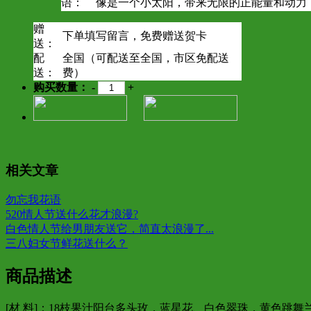
语：
像是一个小太阳，带来无限的正能量和动力
赠
下单填写留言，免费赠送贺卡
送：
配
全国（可配送至全国，市区免配送
送：
费）
购买数量：
-
+
相关文章
勿忘我花语
520情人节送什么花才浪漫?
白色情人节给男朋友送它，简直太浪漫了...
三八妇女节鲜花送什么？
商品描述
[材 料]：18枝果汁阳台多头玫，蓝星花、白色翠珠，黄色跳