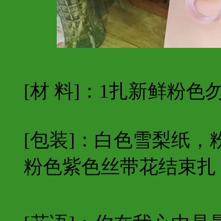
[材 料]：1扎新鲜粉
[包装]：白色雪梨纸
粉色紫色丝带花结束扎