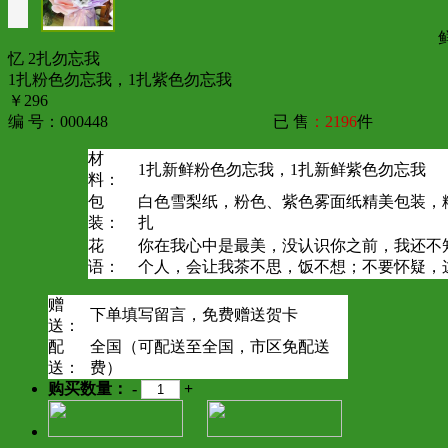
忆 2扎勿忘我
1扎粉色勿忘我，1扎紫色勿忘我
￥296
编 号：000448
已 售
：2196
件
材
1扎新鲜粉色勿忘我，1扎新鲜紫色勿忘我
料：
包
白色雪梨纸，粉色、紫色雾面纸精美包装，
装：
扎
花
你在我心中是最美，没认识你之前，我还不
语：
个人，会让我茶不思，饭不想；不要怀疑，
赠
下单填写留言，免费赠送贺卡
送：
配
全国（可配送至全国，市区免配送
送：
费）
购买数量：
-
+