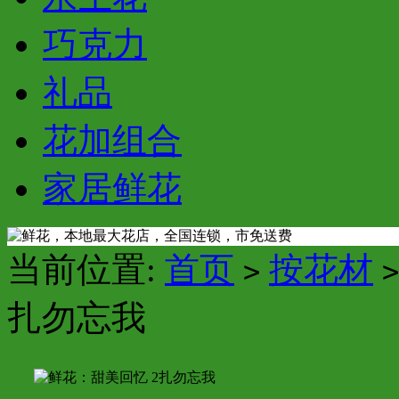
巧克力
礼品
花加组合
家居鲜花
当前位置:
首页
按花材
>
>
扎勿忘我