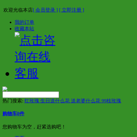
欢迎光临本店
[ 会员登录 ]
[ 立即注册 ]
我的订单
收藏本站
热门搜索:
红玫瑰 生日送什么花 送老婆什么花 99枝玫瑰
购物车
0
件
您购物车为空，赶紧选购吧！