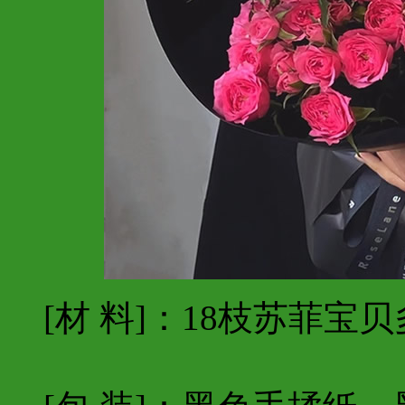
[材 料]：18枝苏菲宝