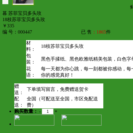
暮 苏菲宝贝多头玫
18枝苏菲宝贝多头玫
￥335
编 号：000447
已 售
：1865
件
材
18枝苏菲宝贝多头玫
料：
包
黑色手揉纸、黑色欧雅纸精美包装，白色字
装：
花
每一天都为你心跳，每一刻都被你感动，每
语：
你的感觉真好！
赠
下单填写留言，免费赠送贺卡
送：
配
全国（可配送至全国，市区免配送
送：
费）
购买数量：
-
+