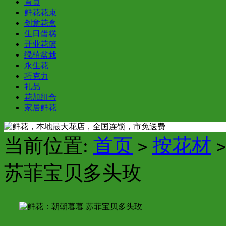
首页
鲜花花束
创意花盒
生日蛋糕
开业花篮
绿植盆栽
永生花
巧克力
礼品
花加组合
家居鲜花
当前位置:
首页
按花材
>
>
苏菲宝贝多头玫