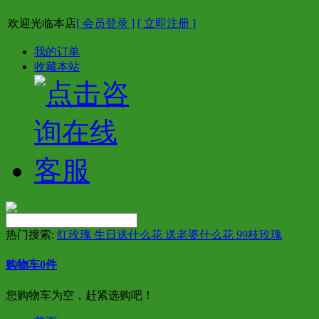
欢迎光临本店
[ 会员登录 ]
[ 立即注册 ]
我的订单
收藏本站
热门搜索:
红玫瑰 生日送什么花 送老婆什么花 99枝玫瑰
购物车
0
件
您购物车为空，赶紧选购吧！