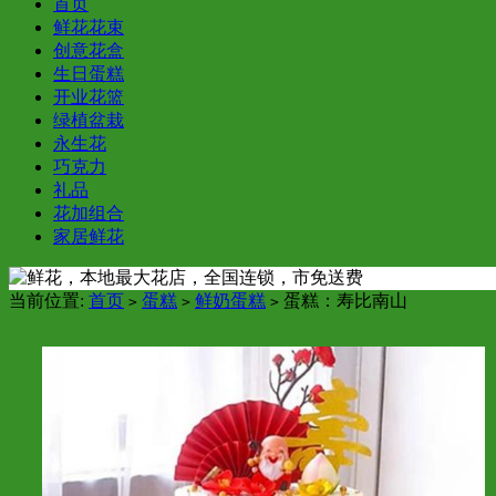
首页
鲜花花束
创意花盒
生日蛋糕
开业花篮
绿植盆栽
永生花
巧克力
礼品
花加组合
家居鲜花
当前位置:
首页
蛋糕
鲜奶蛋糕
蛋糕：寿比南山
>
>
>