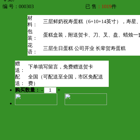
编 号：000303
已 售
：1019
件
材
三层鲜奶祝寿蛋糕（6+10+14英寸），寿星
料：
包
蛋糕盒装，附送贺卡、刀、叉、盘、蜡烛一
装：
花
三层生日蛋糕 公司开业 长辈贺寿蛋糕
语：
赠
下单填写留言，免费赠送贺卡
送：
配
全国（可配送至全国，市区免配送
送：
费）
购买数量：
-
+