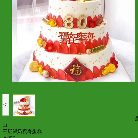
<
山
三层鲜奶祝寿蛋糕
￥907