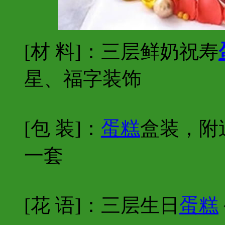
[材 料]：三层鲜奶祝寿
星、福字装饰
[包 装]：
蛋糕
盒装，附
一套
[花 语]：三层生日
蛋糕