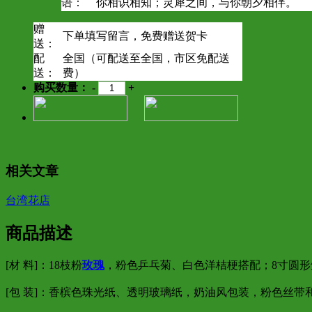
语：
你相识相知；灵犀之间，与你朝夕相伴。
赠
下单填写留言，免费赠送贺卡
送：
配
全国（可配送至全国，市区免配送
送：
费）
购买数量：
-
+
相关文章
台湾花店
商品描述
[材 料]：18枝粉
玫瑰
，粉色乒乓菊、白色洋桔梗搭配；8寸圆形
[包 装]：香槟色珠光纸、透明玻璃纸，奶油风包装，粉色丝