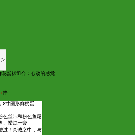
>
鲜花蛋糕组合：心动的感觉
7
件
；8寸圆形鲜奶蛋
粉色丝带和粉色鱼尾
盘、蜡烛一套
错过！真诚之中，与