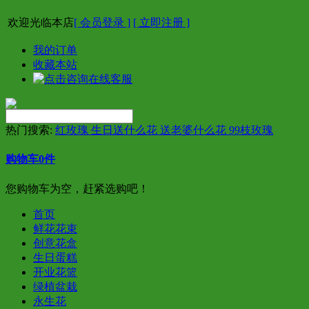
欢迎光临本店
[ 会员登录 ]
[ 立即注册 ]
我的订单
收藏本站
热门搜索:
红玫瑰 生日送什么花 送老婆什么花 99枝玫瑰
购物车
0
件
您购物车为空，赶紧选购吧！
首页
鲜花花束
创意花盒
生日蛋糕
开业花篮
绿植盆栽
永生花