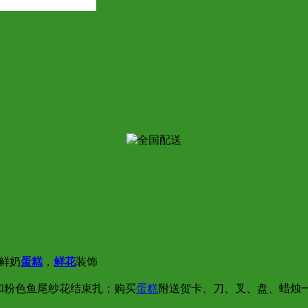
鲜奶
蛋糕
，
鲜花
装饰
带和粉色鱼尾纱花结束扎；购买
蛋糕
附送贺卡、刀、叉、盘、蜡烛