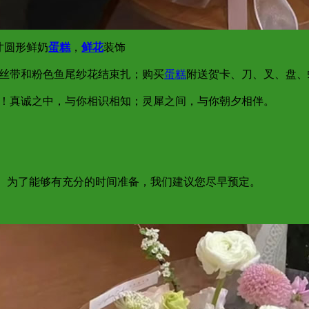
寸圆形鲜奶
蛋糕
，
鲜花
装饰
色丝带和粉色鱼尾纱花结束扎；购买
蛋糕
附送贺卡、刀、叉、盘、
过！真诚之中，与你相识相知；灵犀之间，与你朝夕相伴。
达； 为了能够有充分的时间准备，我们建议您尽早预定。