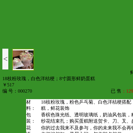
<
18枝粉玫瑰，白色洋桔梗；8寸圆形鲜奶蛋糕
￥517
编 号：000270
已 售
：129
材
18枝粉玫瑰，粉色乒乓菊、白色洋桔梗搭配
料：
糕，鲜花装饰
包
香槟色珠光纸、透明玻璃纸，奶油风包装，
装：
纱花结束扎；购买蛋糕附送贺卡、刀、叉、
花
你的过去我来不及参与，你的未来我不会再