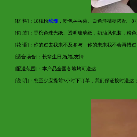
[材 料]：18枝粉
玫瑰
，粉色乒乓菊、白色洋桔梗搭配；8
[包 装]：香槟色珠光纸、透明玻璃纸，奶油风包装，粉
[花 语]：你的过去我来不及参与，你的未来我不会再错
[适合场合]：长辈生日,祝福,友情
[配送范围]：本产品全国各地均可送达
[说 明]：您至少应提前3小时下订单，我们保证按时送