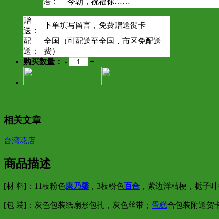
语：
今朝，祝福你……
赠
下单填写留言，免费赠送贺卡
送：
配
全国（可配送至全国，市区免配送
送：
费）
购买数量：
-
+
相关文章
台湾花店
商品描述
[材 料]：11枝粉色
康乃馨
，3枝粉色
百合
，紫边洋桔梗，栀子叶
[包 装]：灰色包装纸扇形包扎，灰色丝带；
蛋糕
合包装附送贺