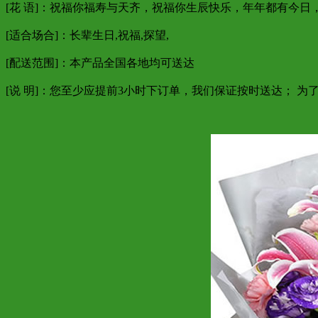
[花 语]：祝福你福寿与天齐，祝福你生辰快乐，年年都有今
[适合场合]：长辈生日,祝福,探望,
[配送范围]：本产品全国各地均可送达
[说 明]：您至少应提前3小时下订单，我们保证按时送达； 