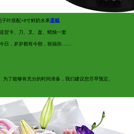
子叶搭配+8寸鲜奶水果
蛋糕
送贺卡、刀、叉、盘、蜡烛一套
有今日，岁岁都有今朝，祝福你……
达； 为了能够有充分的时间准备，我们建议您尽早预定。