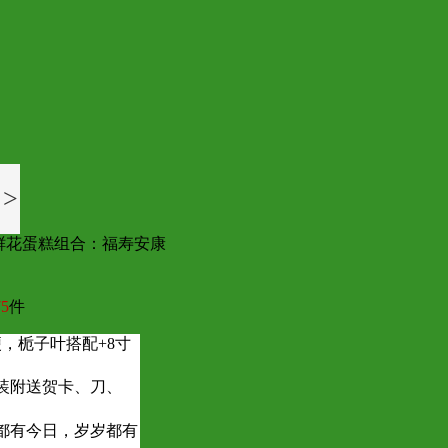
>
鲜花蛋糕组合：福寿安康
5
件
，栀子叶搭配+8寸
装附送贺卡、刀、
都有今日，岁岁都有