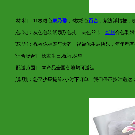
[材 料]：11枝粉色
康乃馨
，3枝粉色
百合
，紫边洋桔梗，栀
[包 装]：灰色包装纸扇形包扎，灰色丝带；
蛋糕
合包装附
[花 语]：祝福你福寿与天齐，祝福你生辰快乐，年年都
[适合场合]：长辈生日,祝福,探望,
[配送范围]：本产品全国各地均可送达
[说 明]：您至少应提前3小时下订单，我们保证按时送