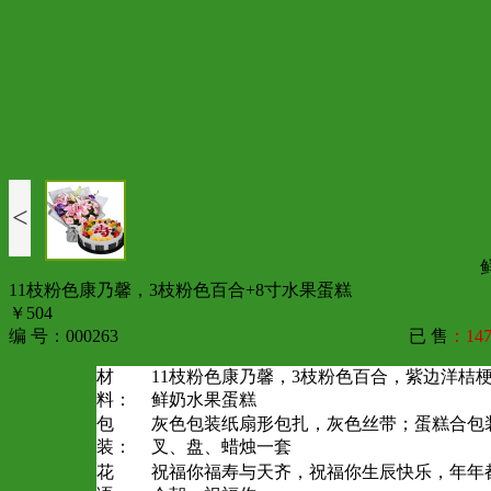
<
11枝粉色康乃馨，3枝粉色百合+8寸水果蛋糕
￥504
编 号：000263
已 售
：147
材
11枝粉色康乃馨，3枝粉色百合，紫边洋桔梗
料：
鲜奶水果蛋糕
包
灰色包装纸扇形包扎，灰色丝带；蛋糕合包
装：
叉、盘、蜡烛一套
花
祝福你福寿与天齐，祝福你生辰快乐，年年