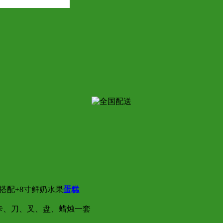
搭配+8寸鲜奶水果
蛋糕
卡、刀、叉、盘、蜡烛一套