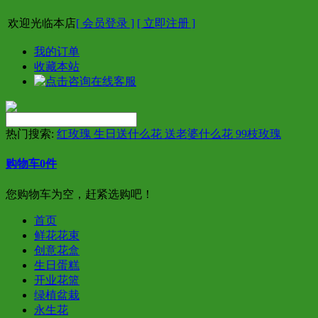
欢迎光临本店
[ 会员登录 ]
[ 立即注册 ]
我的订单
收藏本站
热门搜索:
红玫瑰 生日送什么花 送老婆什么花 99枝玫瑰
购物车
0
件
您购物车为空，赶紧选购吧！
首页
鲜花花束
创意花盒
生日蛋糕
开业花篮
绿植盆栽
永生花