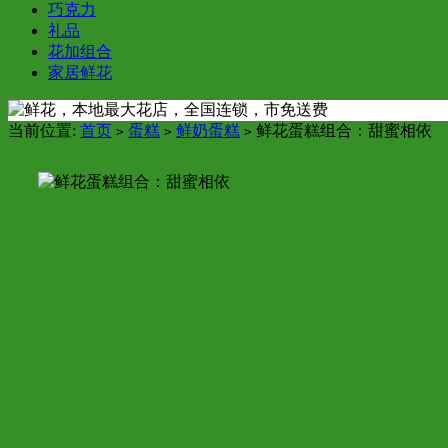
巧克力
礼品
花加组合
家居鲜花
当前位置:
首页
蛋糕
鲜奶蛋糕
鲜花蛋糕组合：甜蜜相依
>
>
>