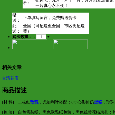
把你恋；九片十片十一片，片片愁云难相见
语：
一片真心永不变！
赠
下单填写留言，免费赠送贺卡
送：
配
全国（可配送至全国，市区免配送
送：
费）
购买数量：
-
+
相关文章
台湾花店
商品描述
[材 料]：11枝红
玫瑰
，尤加利叶搭配；8寸心形鲜奶
蛋糕
，珍珠
[包 装]：白色雪梨纸、黑色欧雅纸包装，黑色丝带花结束扎；