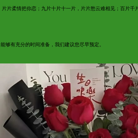
片，片片柔情把你恋；九片十片十一片，片片愁云难相见；百片千
为了能够有充分的时间准备，我们建议您尽早预定。