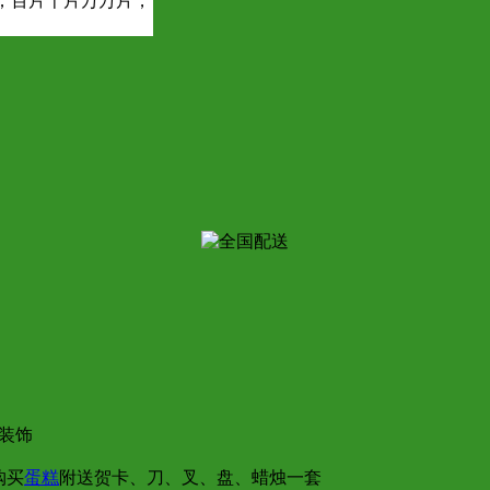
；百片千片万万片，
装饰
购买
蛋糕
附送贺卡、刀、叉、盘、蜡烛一套