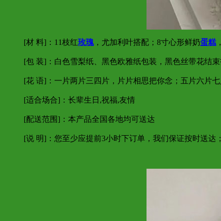
[材 料]：11枝红
玫瑰
，尤加利叶搭配；8寸心形鲜奶
蛋糕
[包 装]：白色雪梨纸、黑色欧雅纸包装，黑色丝带花结
[花 语]：一片两片三四片，片片相思把你念；五片六
[适合场合]：长辈生日,祝福,友情
[配送范围]：本产品全国各地均可送达
[说 明]：您至少应提前3小时下订单，我们保证按时送