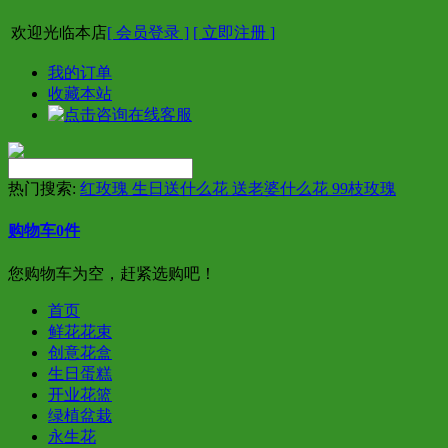
欢迎光临本店
[ 会员登录 ]
[ 立即注册 ]
我的订单
收藏本站
热门搜索:
红玫瑰 生日送什么花 送老婆什么花 99枝玫瑰
购物车
0
件
您购物车为空，赶紧选购吧！
首页
鲜花花束
创意花盒
生日蛋糕
开业花篮
绿植盆栽
永生花