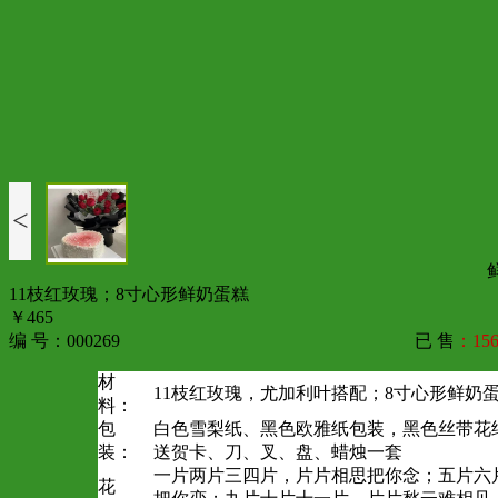
<
11枝红玫瑰；8寸心形鲜奶蛋糕
￥465
编 号：000269
已 售
：156
材
11枝红玫瑰，尤加利叶搭配；8寸心形鲜奶
料：
包
白色雪梨纸、黑色欧雅纸包装，黑色丝带花
装：
送贺卡、刀、叉、盘、蜡烛一套
一片两片三四片，片片相思把你念；五片六
花