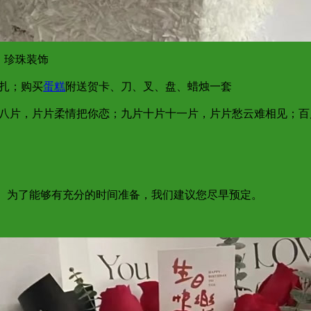
，珍珠装饰
束扎；购买
蛋糕
附送贺卡、刀、叉、盘、蜡烛一套
片七八片，片片柔情把你恋；九片十片十一片，片片愁云难相见；
达； 为了能够有充分的时间准备，我们建议您尽早预定。