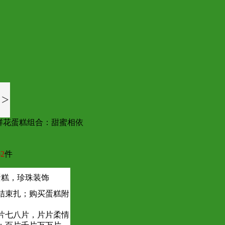
>
鲜花蛋糕组合：甜蜜相依
2
件
蛋糕，珍珠装饰
结束扎；购买蛋糕附
片七八片，片片柔情