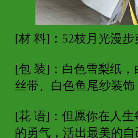
[材 料]：52枝月光漫步
[包 装]：白色雪梨纸
丝带、白色鱼尾纱装饰
[花 语]：但愿你在人
的勇气，活出最美的自