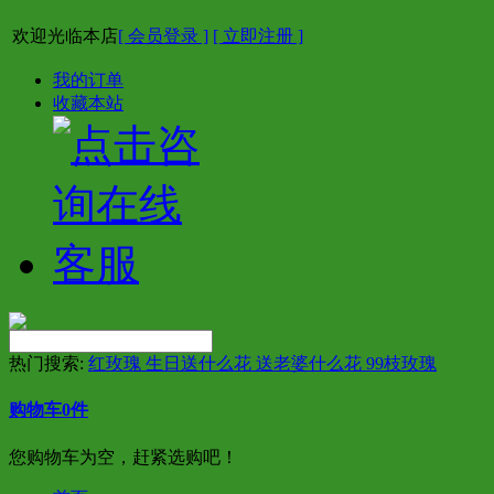
欢迎光临本店
[ 会员登录 ]
[ 立即注册 ]
我的订单
收藏本站
热门搜索:
红玫瑰 生日送什么花 送老婆什么花 99枝玫瑰
购物车
0
件
您购物车为空，赶紧选购吧！