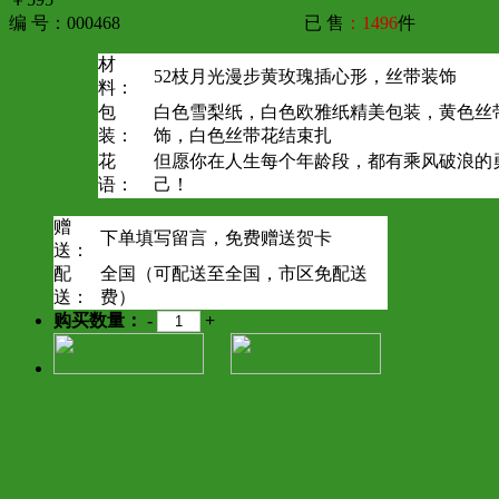
编 号：000468
已 售
：1496
件
材
52枝月光漫步黄玫瑰插心形，丝带装饰
料：
包
白色雪梨纸，白色欧雅纸精美包装，黄色丝
装：
饰，白色丝带花结束扎
花
但愿你在人生每个年龄段，都有乘风破浪的
语：
己！
赠
下单填写留言，免费赠送贺卡
送：
配
全国（可配送至全国，市区免配送
送：
费）
购买数量：
-
+