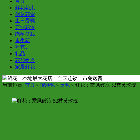
首页
鲜花花束
创意花盒
生日蛋糕
开业花篮
绿植盆栽
永生花
巧克力
礼品
花加组合
家居鲜花
当前位置:
首页
按颜色
黄色
鲜花：乘风破浪 52枝黄玫瑰
>
>
>