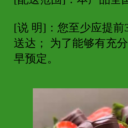
[说 明]：您至少应提
送达； 为了能够有充
早预定。