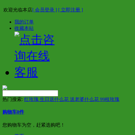
欢迎光临本店
[ 会员登录 ]
[ 立即注册 ]
我的订单
收藏本站
热门搜索:
红玫瑰 生日送什么花 送老婆什么花 99枝玫瑰
购物车
0
件
您购物车为空，赶紧选购吧！