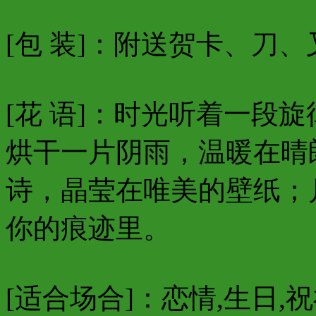
[包 装]：附送贺卡、刀
[花 语]：时光听着一段
烘干一片阴雨，温暖在晴
诗，晶莹在唯美的壁纸；
你的痕迹里。
[适合场合]：恋情,生日,祝