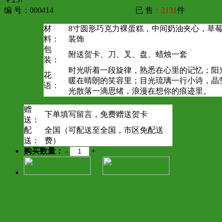
编 号：000414
已 售
：2131
件
材
8寸圆形巧克力裸蛋糕，中间奶油夹心，草
料：
装饰
包
附送贺卡、刀、叉、盘、蜡烛一套
装：
时光听着一段旋律，熟悉在心里的记忆；阳
花
暖在晴朗的笑容里；目光琉璃一行小诗，晶
语：
光散落一滴思绪，浪漫在想你的痕迹里。
赠
下单填写留言，免费赠送贺卡
送：
配
全国（可配送至全国，市区免配送
送：
费）
购买数量：
-
+