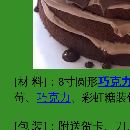
[材 料]：8寸圆形
巧克
莓、
巧克力
、彩虹糖装
[包 装]：附送贺卡、