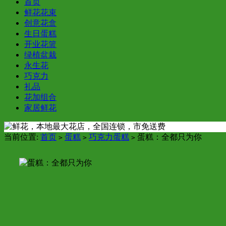
首页
鲜花花束
创意花盒
生日蛋糕
开业花篮
绿植盆栽
永生花
巧克力
礼品
花加组合
家居鲜花
当前位置:
首页
蛋糕
巧克力蛋糕
蛋糕：全都只为你
>
>
>