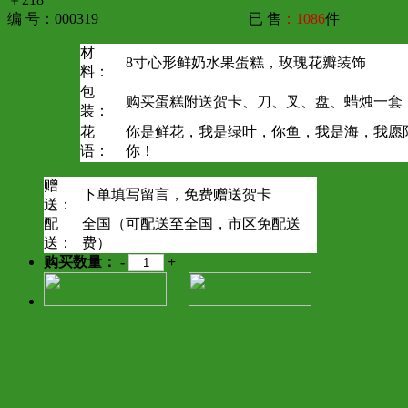
编 号：000319
已 售
：1086
件
材
8寸心形鲜奶水果蛋糕，玫瑰花瓣装饰
料：
包
购买蛋糕附送贺卡、刀、叉、盘、蜡烛一套
装：
花
你是鲜花，我是绿叶，你鱼，我是海，我愿
语：
你！
赠
下单填写留言，免费赠送贺卡
送：
配
全国（可配送至全国，市区免配送
送：
费）
购买数量：
-
+