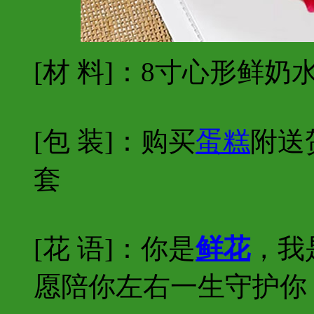
[材 料]：8寸心形鲜奶
[包 装]：购买
蛋糕
附送
套
[花 语]：你是
鲜花
，我
愿陪你左右一生守护你