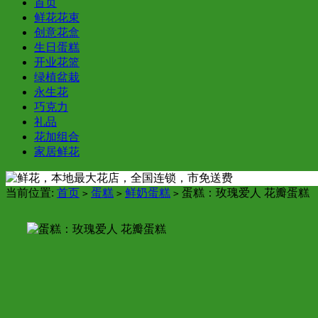
首页
鲜花花束
创意花盒
生日蛋糕
开业花篮
绿植盆栽
永生花
巧克力
礼品
花加组合
家居鲜花
当前位置:
首页
蛋糕
鲜奶蛋糕
蛋糕：玫瑰爱人 花瓣蛋糕
>
>
>