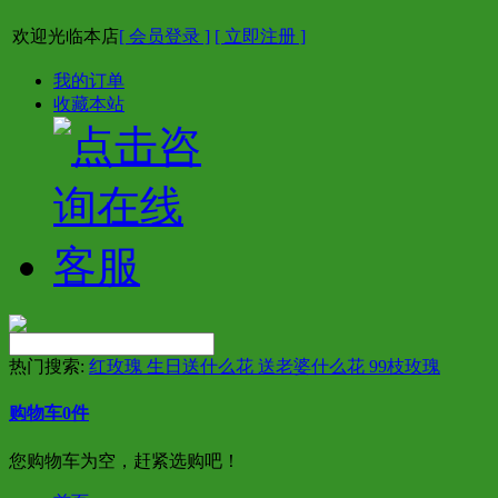
欢迎光临本店
[ 会员登录 ]
[ 立即注册 ]
我的订单
收藏本站
热门搜索:
红玫瑰 生日送什么花 送老婆什么花 99枝玫瑰
购物车
0
件
您购物车为空，赶紧选购吧！