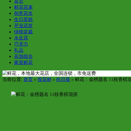
首页
鲜花花束
创意花盒
生日蛋糕
开业花篮
绿植盆栽
永生花
巧克力
礼品
花加组合
家居鲜花
当前位置:
首页
按花材
向日葵
鲜花：金榜题名 11枝香槟
>
>
>