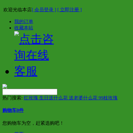
欢迎光临本店
[ 会员登录 ]
[ 立即注册 ]
我的订单
收藏本站
热门搜索:
红玫瑰 生日送什么花 送老婆什么花 99枝玫瑰
购物车
0
件
您购物车为空，赶紧选购吧！