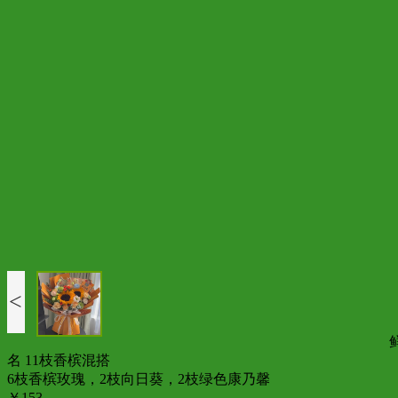
<
名 11枝香槟混搭
6枝香槟玫瑰，2枝向日葵，2枝绿色康乃馨
￥153