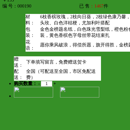
编 号：000190
已 售
：1467
件
材
6枝香槟玫瑰，2枝向日葵，2枝绿色康乃馨
料：
头玫、白色洋桔梗，尤加利叶搭配
包
金色金榜题名纸，白色珠光雪梨纸，橙色粉
装：
装，黄色香槟色字母丝带花结束扎
花
愿你乘风破浪，得偿所愿，旗开得胜，金榜
语：
赠
下单填写留言，免费赠送贺卡
送：
配
全国（可配送至全国，市区免配送
送：
费）
购买数量：
-
+