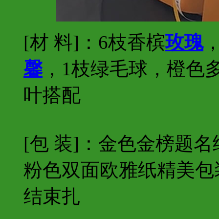
[材 料]：6枝香槟
玫瑰
馨
，1枝绿毛球，橙色
叶搭配
[包 装]：金色金榜题
粉色双面欧雅纸精美包
结束扎