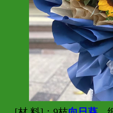
[材 料]：9枝
向日葵
，