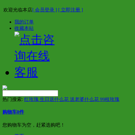
欢迎光临本店
[ 会员登录 ]
[ 立即注册 ]
我的订单
收藏本站
热门搜索:
红玫瑰 生日送什么花 送老婆什么花 99枝玫瑰
购物车
0
件
您购物车为空，赶紧选购吧！