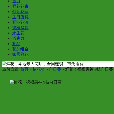
首页
鲜花花束
创意花盒
生日蛋糕
开业花篮
绿植盆栽
永生花
巧克力
礼品
花加组合
家居鲜花
当前位置:
首页
按花材
向日葵
鲜花：祝福男神 9枝向日葵
>
>
>