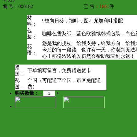
编 号：000182
已 售
：1661
件
材
9枝向日葵，细叶，圆叶尤加利叶搭配
料：
包
咖啡色雪梨纸，蓝色欧雅纸韩式包装，白色
装：
您是我的拐杖，给我支持，给我方向，给我
花
今后的每一段路。也许有一天，你老到无法
语：
心里那份浓浓的爱仍然会帮助我直到永远！
赠
下单填写留言，免费赠送贺卡
送：
配
全国（可配送至全国，市区免配送
送：
费）
购买数量：
-
+