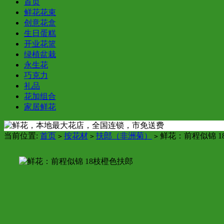
首页
鲜花花束
创意花盒
生日蛋糕
开业花篮
绿植盆栽
永生花
巧克力
礼品
花加组合
家居鲜花
当前位置:
首页
按花材
扶郎（非洲菊）
鲜花：前程似锦 1
>
>
>