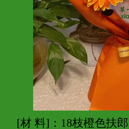
[材 料]：18枝橙色