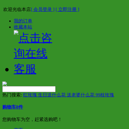
欢迎光临本店
[ 会员登录 ]
[ 立即注册 ]
我的订单
收藏本站
热门搜索:
红玫瑰 生日送什么花 送老婆什么花 99枝玫瑰
购物车
0
件
您购物车为空，赶紧选购吧！