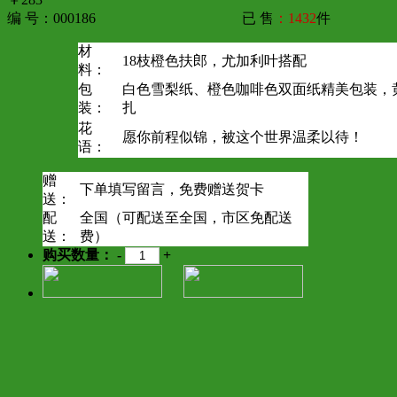
编 号：000186
已 售
：1432
件
材
18枝橙色扶郎，尤加利叶搭配
料：
包
白色雪梨纸、橙色咖啡色双面纸精美包装，
装：
扎
花
愿你前程似锦，被这个世界温柔以待！
语：
赠
下单填写留言，免费赠送贺卡
送：
配
全国（可配送至全国，市区免配送
送：
费）
购买数量：
-
+