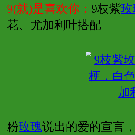
9(就)是喜欢你：
9枝紫
玫
花、尤加利叶搭配
粉
玫瑰
说出的爱的宣言