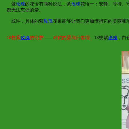
紫
玫瑰
的花语有两种说法，紫
玫瑰
花语一：安静、等待、
都无法忘记的爱。
或许，具体的紫
玫瑰
花束能够让我们更加懂得它的美丽和
18枝紫
玫瑰
的守护——对你的爱与日俱增
18枝紫
玫瑰
，白