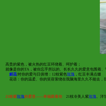
高贵的紫色，被火热的红豆环绕着、呵护着；
就像是你的TA，被你忘乎所以的、长长久久的爱意包围着、
鲜花
/对你的爱与日俱增：12枝紫色
玫瑰
，红豆丰满点缀
花语：你的温柔、你的笑容萦绕在我脑海里久久不能去，我
21枝紫
玫瑰
的爱意——幸福跟着你
21枝冷美人紫
玫瑰
、洋