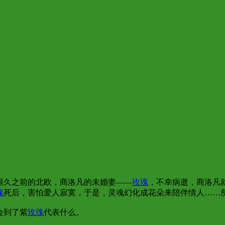
很久之前的北欧，商洛凡的未婚妻——
玫瑰
，不幸病逝，商洛凡
瑰
死后，害怕爱人寂寞，于是，灵魂幻化成花朵来陪伴情人……
会到了紫
玫瑰
代表什么。