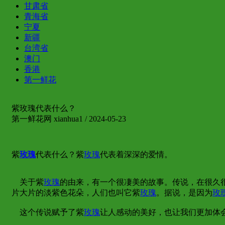
甘肃省
青海省
宁夏
新疆
台湾省
澳门
香港
第一鲜花
紫玫瑰代表什么？
第一鲜花网 xianhua1 / 2024-05-23
紫
玫瑰
代表什么？紫
玫瑰
代表着深深的爱情。
关于紫
玫瑰
的由来，有一个很凄美的故事。传说，在很久
片大片的淡紫色花朵，人们也叫它紫
玫瑰
。据说，是因为
玫
这个传说赋予了紫
玫瑰
让人感动的美好，也让我们更加体