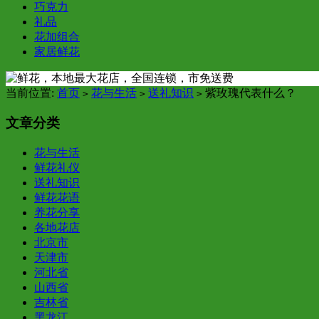
巧克力
礼品
花加组合
家居鲜花
当前位置:
首页
花与生活
送礼知识
紫玫瑰代表什么？
>
>
>
文章分类
花与生活
鲜花礼仪
送礼知识
鲜花花语
养花分享
各地花店
北京市
天津市
河北省
山西省
吉林省
黑龙江