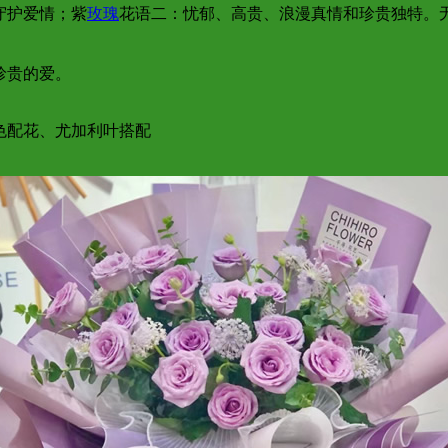
守护爱情；紫
玫瑰
花语二：忧郁、高贵、浪漫真情和珍贵独特。
珍贵的爱。
色配花、尤加利叶搭配