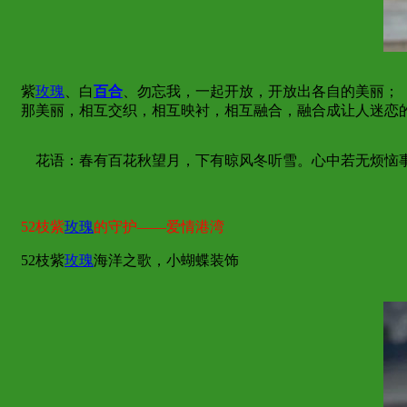
紫
玫瑰
、白
百合
、勿忘我，一起开放，开放出各自的美丽；
那美丽，相互交织，相互映衬，相互融合，融合成让人迷恋
花语：春有百花秋望月，下有晾风冬听雪。心中若无烦恼事
52枝紫
玫瑰
的守护——爱情港湾
52枝紫
玫瑰
海洋之歌，小蝴蝶装饰