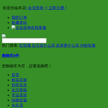
欢迎光临本店
[ 会员登录 ]
[ 立即注册 ]
我的订单
收藏本站
热门搜索:
红玫瑰 生日送什么花 送老婆什么花 99枝玫瑰
购物车
0
件
您购物车为空，赶紧选购吧！
首页
鲜花花束
创意花盒
生日蛋糕
开业花篮
绿植盆栽
永生花