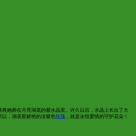
就将她葬在月亮湖底的紫水晶里。许久以后，水晶上长出了大
所以，湖底那娇艳的淡紫色
玫瑰
，就是永恒爱情的守护花朵！