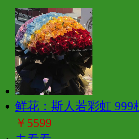
鲜花：斯人若彩虹 999
￥5599