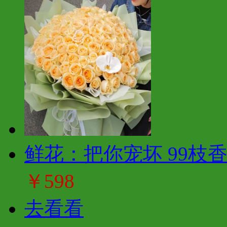
鲜花：把你宠坏 99枝
￥598
去看看