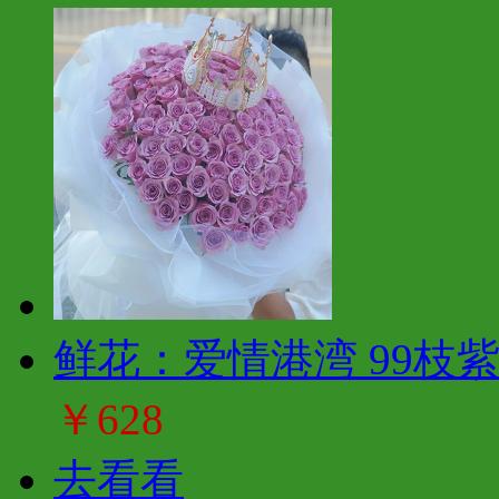
鲜花：爱情港湾 99枝
￥628
去看看