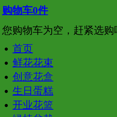
购物车
0
件
您购物车为空，赶紧选购
首页
鲜花花束
创意花盒
生日蛋糕
开业花篮