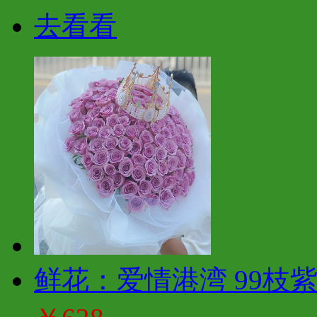
去看看
鲜花：爱情港湾 99枝