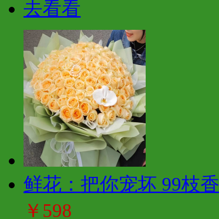
去看看
鲜花：把你宠坏 99枝
￥598