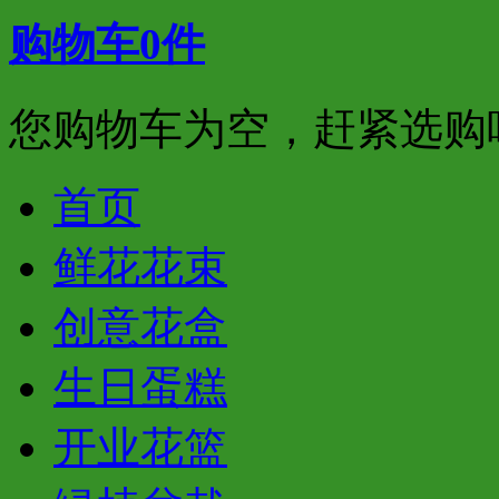
购物车
0
件
您购物车为空，赶紧选购
首页
鲜花花束
创意花盒
生日蛋糕
开业花篮