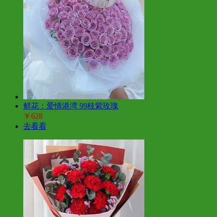
鲜花：爱情港湾 99枝紫玫瑰
￥628
去看看