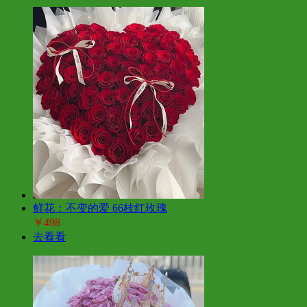
鲜花：不变的爱 66枝红玫瑰
￥498
去看看