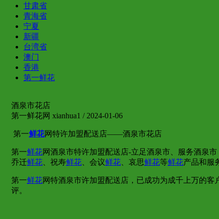
甘肃省
青海省
宁夏
新疆
台湾省
澳门
香港
第一鲜花
酒泉市花店
第一鲜花网 xianhua1 / 2024-01-06
第一
鲜花
网特许加盟配送店——酒泉市花店
第一
鲜花
网酒泉市特许加盟配送店-立足酒泉市、服务酒泉市
乔迁
鲜花
、祝寿
鲜花
、会议
鲜花
、哀思
鲜花
等
鲜花
产品和服
第一
鲜花
网特酒泉市许加盟配送店，已成功为成千上万的客
评。