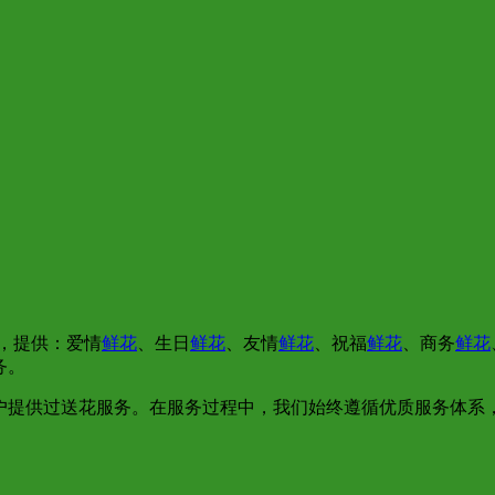
，提供：爱情
鲜花
、生日
鲜花
、友情
鲜花
、祝福
鲜花
、商务
鲜花
务。
户提供过送花服务。在服务过程中，我们始终遵循优质服务体系