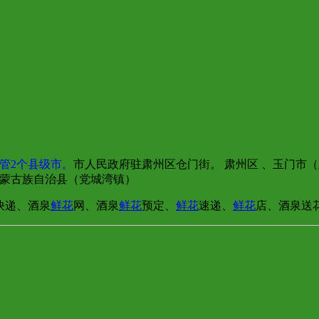
管2个县级市。
市人民政府驻肃州区仓门街。 肃州区 、玉门市（
北蒙古族自治县（党城湾镇）
快递、酒泉
鲜花
网、酒泉
鲜花
预定、
鲜花
速递、
鲜花
店、酒泉送