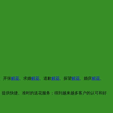
、开张
鲜花
、求婚
鲜花
、道歉
鲜花
、探望
鲜花
、婚庆
鲜花
、
，提供快捷、准时的送花服务；得到越来越多客户的认可和好