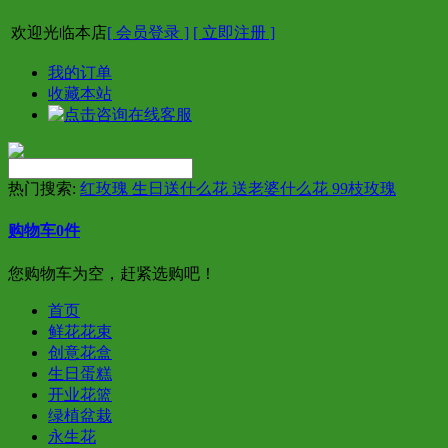
欢迎光临本店
[ 会员登录 ]
[ 立即注册 ]
我的订单
收藏本站
热门搜索:
红玫瑰 生日送什么花 送老婆什么花 99枝玫瑰
购物车
0
件
您购物车为空，赶紧选购吧！
首页
鲜花花束
创意花盒
生日蛋糕
开业花篮
绿植盆栽
永生花