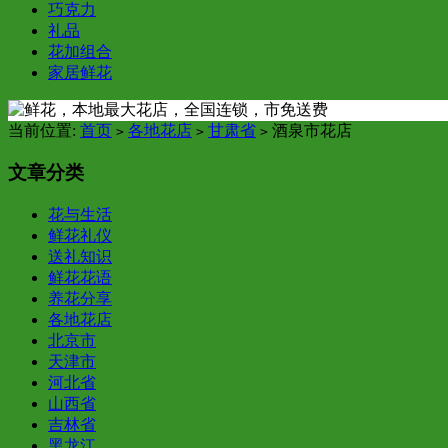
巧克力
礼品
花加组合
家居鲜花
当前位置:
首页
各地花店
甘肃省
酒泉市花店
>
>
>
文章分类
花与生活
鲜花礼仪
送礼知识
鲜花花语
养花分享
各地花店
北京市
天津市
河北省
山西省
吉林省
黑龙江