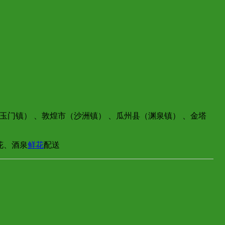
玉门镇） 、敦煌市（沙洲镇） 、瓜州县（渊泉镇） 、金塔
花、酒泉
鲜花
配送