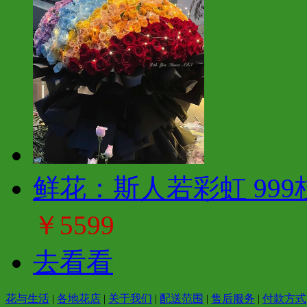
鲜花：斯人若彩虹 999
￥5599
去看看
花与生活
|
各地花店
|
关于我们
|
配送范围
|
售后服务
|
付款方式