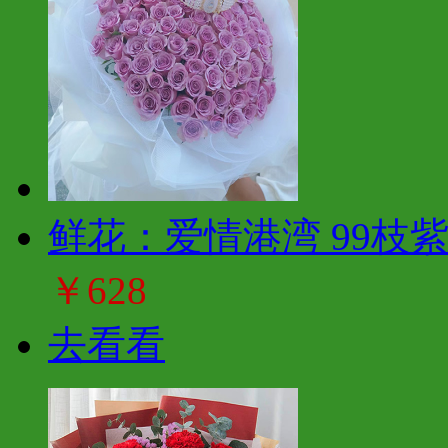
鲜花：爱情港湾 99枝
￥628
去看看