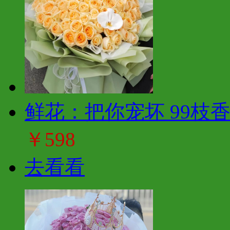
鲜花：把你宠坏 99枝
￥598
去看看