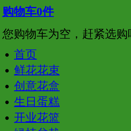
购物车
0
件
您购物车为空，赶紧选购
首页
鲜花花束
创意花盒
生日蛋糕
开业花篮