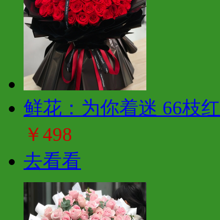
鲜花：为你着迷 66枝
￥498
去看看