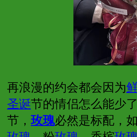
再浪漫的约会都会因为
圣诞
节的情侣怎么能少
节，
玫瑰
必然是标配，
玫瑰
、粉
玫瑰
、香槟
玫