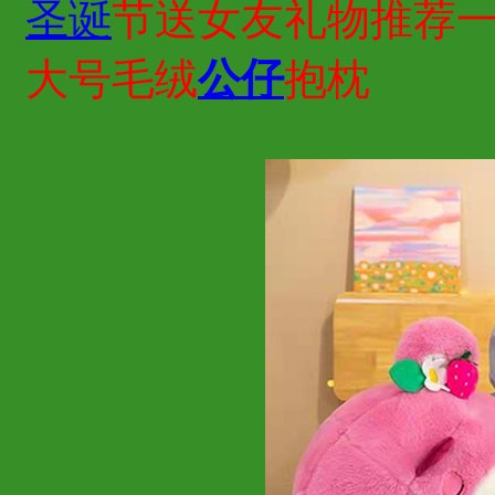
圣诞
节送女友礼物推荐
大号毛绒
公仔
抱枕