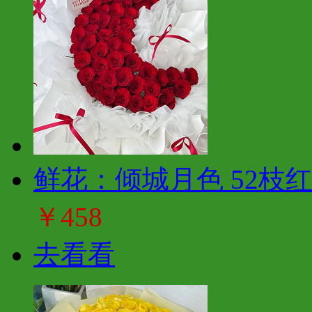
鲜花：倾城月色 52枝
￥458
去看看