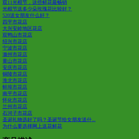
双11光棍节，这些鲜花最畅销
光棍节送多少朵玫瑰花比较好？
520送女朋友什么好？
四平市花店
大兴安岭地区花店
双鸭山市花店
绍兴市花店
宁波市花店
滁州市花店
黄山市花店
安庆市花店
铜陵市花店
淮北市花店
蚌埠市花店
南平市花店
怀化市花店
兰州市花店
石河子市花店
圣诞礼物选好了吗？圣诞节给女朋友送什...
为什么要选择网上送花鲜花