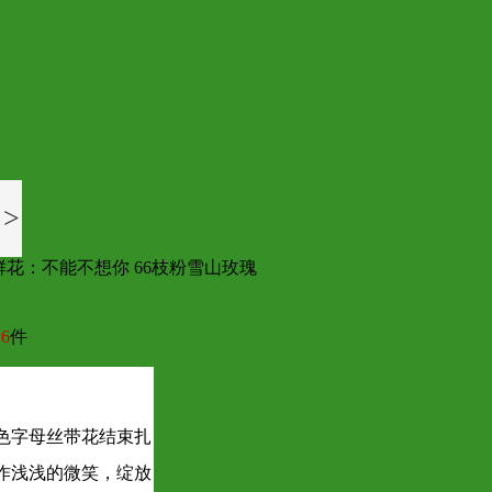
>
鲜花：不能不想你 66枝粉雪山玫瑰
6
件
色字母丝带花结束扎
作浅浅的微笑，绽放