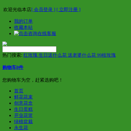
欢迎光临本店
[ 会员登录 ]
[ 立即注册 ]
我的订单
收藏本站
热门搜索:
红玫瑰 生日送什么花 送老婆什么花 99枝玫瑰
购物车
0
件
您购物车为空，赶紧选购吧！
首页
鲜花花束
创意花盒
生日蛋糕
开业花篮
绿植盆栽
永生花