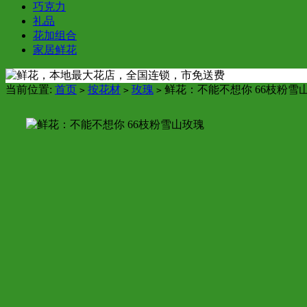
巧克力
礼品
花加组合
家居鲜花
当前位置:
首页
按花材
玫瑰
鲜花：不能不想你 66枝粉雪
>
>
>