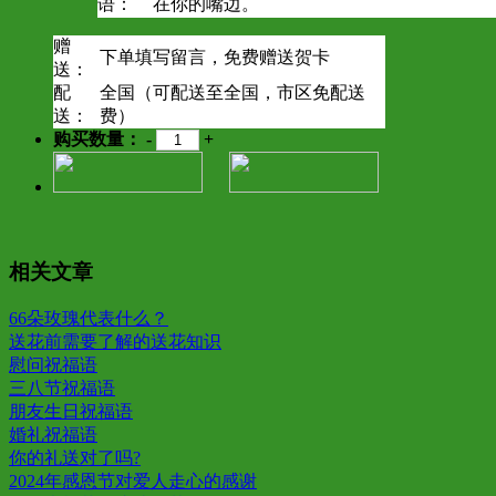
语：
在你的嘴边。
赠
下单填写留言，免费赠送贺卡
送：
配
全国（可配送至全国，市区免配送
送：
费）
购买数量：
-
+
相关文章
66朵玫瑰代表什么？
送花前需要了解的送花知识
慰问祝福语
三八节祝福语
朋友生日祝福语
婚礼祝福语
你的礼送对了吗?
2024年感恩节对爱人走心的感谢