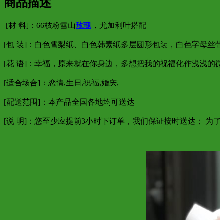
商品描述
[材 料]：66枝粉雪山
玫瑰
，尤加利叶搭配
[包 装]：白色雪梨纸、白色韩素纸多层圆形包装，白色字母丝
[花 语]：幸福，原来就在你身边，多想把我的祝福化作浅浅的
[适合场合]：恋情,生日,祝福,婚庆,
[配送范围]：本产品全国各地均可送达
[说 明]：您至少应提前3小时下订单，我们保证按时送达； 