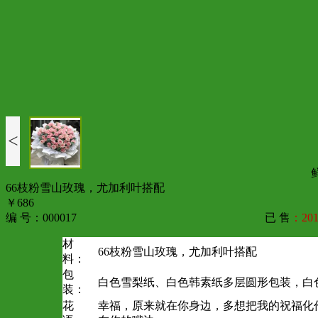
<
66枝粉雪山玫瑰，尤加利叶搭配
￥686
编 号：000017
已 售
：201
材
66枝粉雪山玫瑰，尤加利叶搭配
料：
包
白色雪梨纸、白色韩素纸多层圆形包装，白
装：
花
幸福，原来就在你身边，多想把我的祝福化