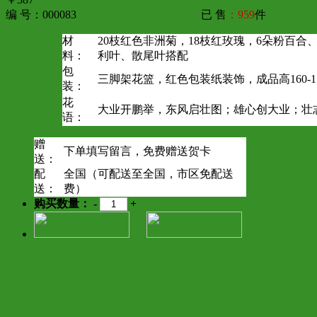
编 号：000083
已 售
：959
件
材
20枝红色非洲菊，18枝红玫瑰，6朵粉百合
料：
利叶、散尾叶搭配
包
三脚架花篮，红色包装纸装饰，成品高160-17
装：
花
大业开鹏举，东风启壮图；雄心创大业；壮
语：
赠
下单填写留言，免费赠送贺卡
送：
配
全国（可配送至全国，市区免配送
送：
费）
购买数量：
-
+