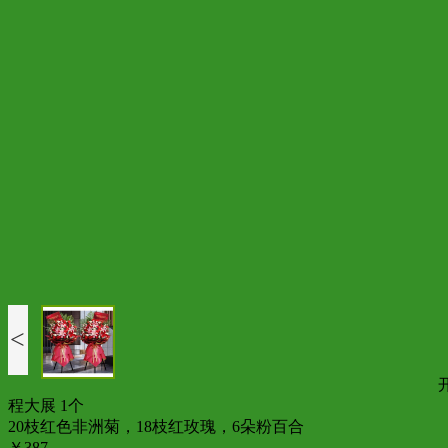
<
程大展 1个
20枝红色非洲菊，18枝红玫瑰，6朵粉百合
￥387