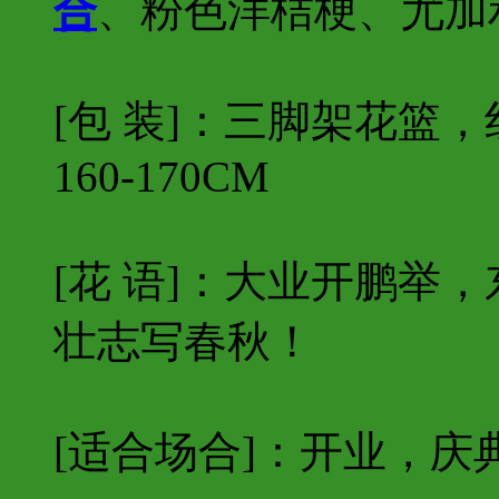
合
、粉色洋桔梗、尤加
[包 装]：三脚架花篮
160-170CM
[花 语]：大业开鹏举
壮志写春秋！
[适合场合]：开业，庆