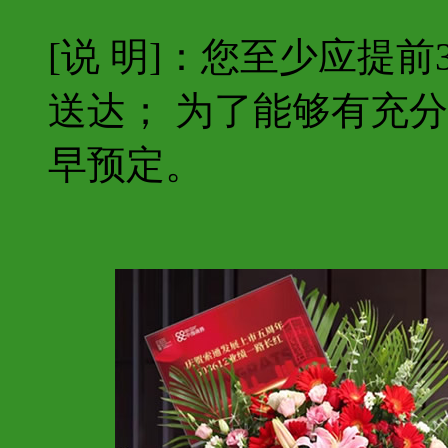
[说 明]：您至少应提
送达； 为了能够有充
早预定。