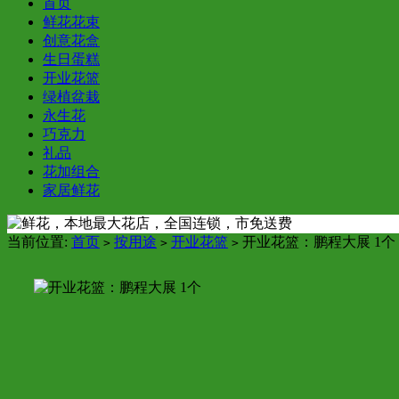
首页
鲜花花束
创意花盒
生日蛋糕
开业花篮
绿植盆栽
永生花
巧克力
礼品
花加组合
家居鲜花
当前位置:
首页
按用途
开业花篮
开业花篮：鹏程大展 1个
>
>
>