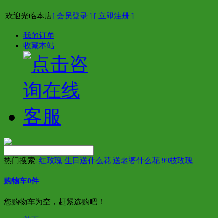
欢迎光临本店
[ 会员登录 ]
[ 立即注册 ]
我的订单
收藏本站
热门搜索:
红玫瑰 生日送什么花 送老婆什么花 99枝玫瑰
购物车
0
件
您购物车为空，赶紧选购吧！