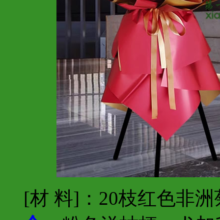
[材 料]：20枝红色非洲