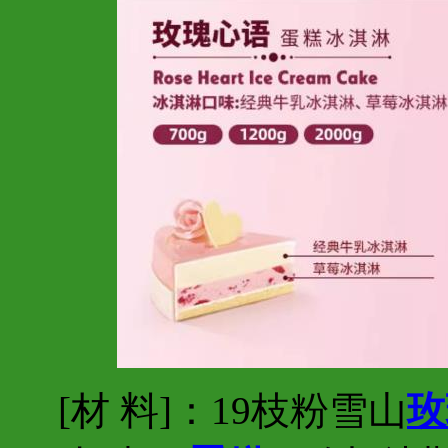
[材 料]：19枝粉雪山
玫