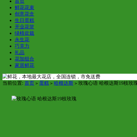
首页
鲜花花束
创意花盒
生日蛋糕
开业花篮
绿植盆栽
永生花
巧克力
礼品
花加组合
家居鲜花
当前位置:
首页
蛋糕
哈根达斯
玫瑰心语 哈根达斯19枝玫
>
>
>