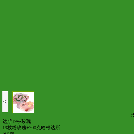
<
达斯19枝玫瑰
19枝粉玫瑰+700克哈根达斯
￥868