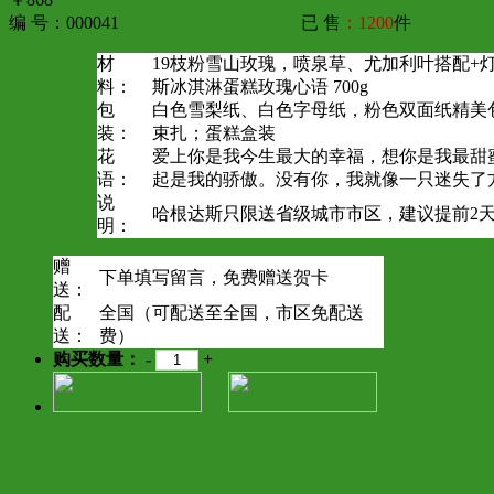
编 号：000041
已 售
：1200
件
材
19枝粉雪山玫瑰，喷泉草、尤加利叶搭配+
料：
斯冰淇淋蛋糕玫瑰心语 700g
包
白色雪梨纸、白色字母纸，粉色双面纸精美
装：
束扎；蛋糕盒装
花
爱上你是我今生最大的幸福，想你是我最甜
语：
起是我的骄傲。没有你，我就像一只迷失了
说
哈根达斯只限送省级城市市区，建议提前2
明：
赠
下单填写留言，免费赠送贺卡
送：
配
全国（可配送至全国，市区免配送
送：
费）
购买数量：
-
+