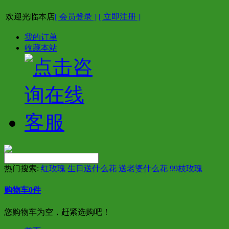
欢迎光临本店
[ 会员登录 ]
[ 立即注册 ]
我的订单
收藏本站
热门搜索:
红玫瑰 生日送什么花 送老婆什么花 99枝玫瑰
购物车
0
件
您购物车为空，赶紧选购吧！