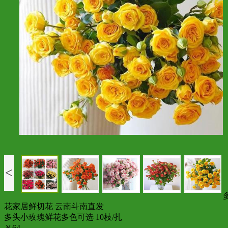
<
花家居鲜切花 云南斗南直发
多头小玫瑰鲜花多色可选 10枝/扎
￥64