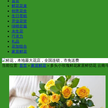
首页
鲜花花束
创意花盒
生日蛋糕
开业花篮
绿植盆栽
永生花
巧克力
礼品
花加组合
家居鲜花
当前位置:
首页
家居鲜花
多头小玫瑰鲜花家居鲜切花 云南
>
>