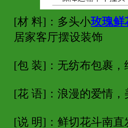
[材 料]：多头小
玫瑰
鲜
居家客厅摆设装饰
[包 装]：无纺布包裹
[花 语]：浪漫的爱情
[说 明]：鲜切花斗南