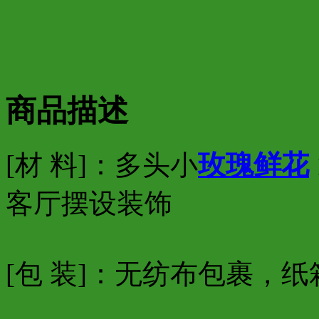
商品描述
[材 料]：多头小
玫瑰
鲜花
客厅摆设装饰
[包 装]：无纺布包裹，纸