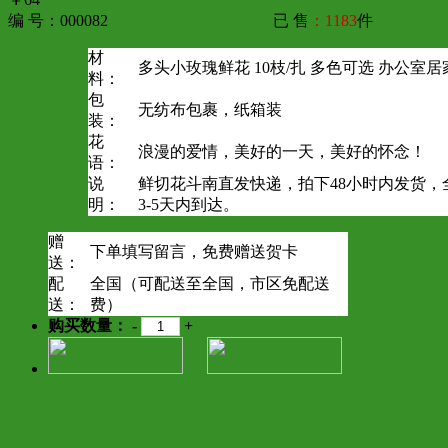
编 号：000082
已 售
：1183
件
材
多头小玫瑰鲜花 10枝/扎 多色可选 办公室
料：
包
无纺布包裹，纸箱装
装：
花
浪漫的爱情，美好的一天，美好的怀念！
语：
说
鲜切花斗南直发快递，拍下48小时内发货，
明：
3-5天内到达。
赠
下单填写留言，免费赠送贺卡
送：
配
全国（可配送至全国，市区免配送
送：
费）
购买数量：
-
+