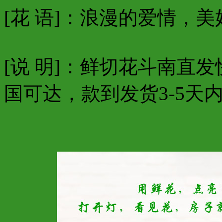
[花 语]：浪漫的爱情，
[说 明]：鲜切花斗南直
国可达，款到发货3-5天