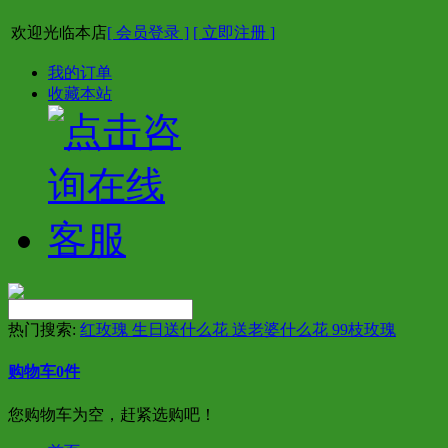
欢迎光临本店
[ 会员登录 ]
[ 立即注册 ]
我的订单
收藏本站
热门搜索:
红玫瑰 生日送什么花 送老婆什么花 99枝玫瑰
购物车
0
件
您购物车为空，赶紧选购吧！